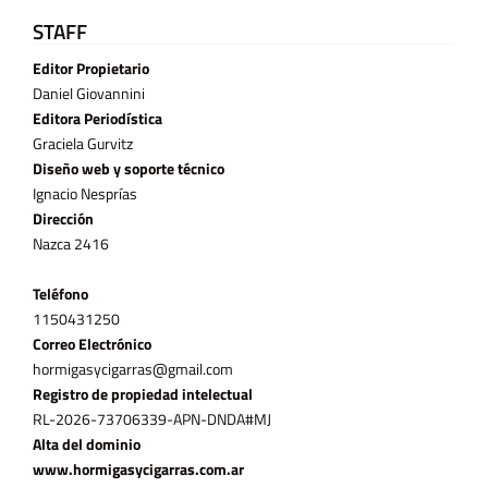
STAFF
Editor Propietario
Daniel Giovannini
Editora Periodística
Graciela Gurvitz
Diseño web y soporte técnico
Ignacio Nesprías
Dirección
Nazca 2416
Teléfono
11­50431250
Correo Electrónico
hormigasycigarras@gmail.com
Registro de propiedad intelectual
RL-2026-73706339-APN-DNDA#MJ
Alta del dominio
www.hormigasycigarras.com.ar