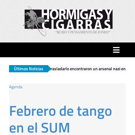
Saltar
al
contenido
Toggle
Naviga
ando fueron a trasladarlo encontraron un arsenal nazi en su casa
Últimas Noticias
|
Inicio
Agenda
Ciudad
Febrero de tango
Actualidad
en el SUM
Hormigas…