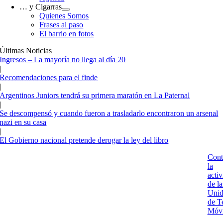
… y Cigarras
Quienes Somos
Frases al paso
El barrio en fotos
Últimas Noticias
Ingresos – La mayoría no llega al día 20
|
Recomendaciones para el finde
|
Argentinos Juniors tendrá su primera maratón en La Paternal
|
Se descompensó y cuando fueron a trasladarlo encontraron un arsenal
nazi en su casa
|
El Gobierno nacional pretende derogar la ley del libro
Cont
la
acti
de la
Unid
de T
Móvi