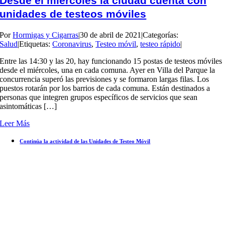
Desde el miércoles la ciudad cuenta con
unidades de testeos móviles
Por
Hormigas y Cigarras
|
30 de abril de 2021
|
Categorías:
Salud
|
Etiquetas:
Coronavirus
,
Testeo móvil
,
testeo rápido
|
Entre las 14:30 y las 20, hay funcionando 15 postas de testeos móviles
desde el miércoles, una en cada comuna. Ayer en Villa del Parque la
concurrencia superó las previsiones y se formaron largas filas. Los
puestos rotarán por los barrios de cada comuna. Están destinados a
personas que integren grupos específicos de servicios que sean
asintomáticas […]
Leer Más
Continúa la actividad de las Unidades de Testeo Móvil