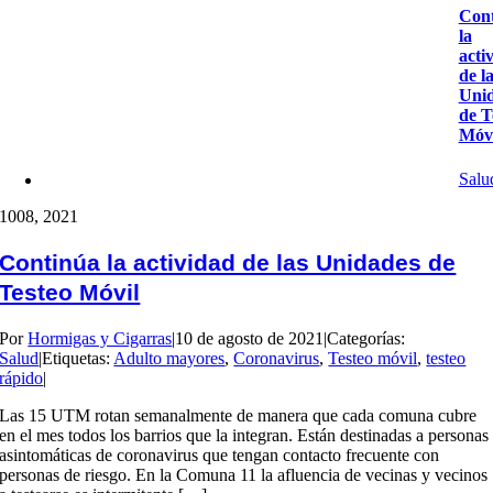
Con
la
acti
de l
Uni
de T
Móvi
Salu
10
08, 2021
Continúa la actividad de las Unidades de
Testeo Móvil
Por
Hormigas y Cigarras
|
10 de agosto de 2021
|
Categorías:
Salud
|
Etiquetas:
Adulto mayores
,
Coronavirus
,
Testeo móvil
,
testeo
rápido
|
Las 15 UTM rotan semanalmente de manera que cada comuna cubre
en el mes todos los barrios que la integran. Están destinadas a personas
asintomáticas de coronavirus que tengan contacto frecuente con
personas de riesgo. En la Comuna 11 la afluencia de vecinas y vecinos