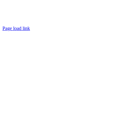
Page load link
Ir
a
Arriba