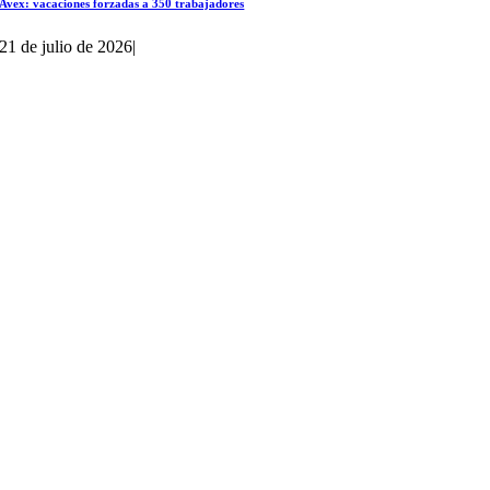
Avex: vacaciones forzadas a 350 trabajadores
21 de julio de 2026
|