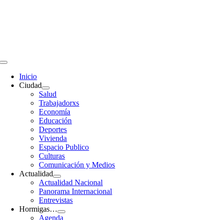
Saltar
al
contenido
Toggle
Navigation
Inicio
Ciudad
Salud
Trabajadorxs
Economía
Educación
Deportes
Vivienda
Espacio Publico
Culturas
Comunicación y Medios
Actualidad
Actualidad Nacional
Panorama Internacional
Entrevistas
Hormigas…
Agenda