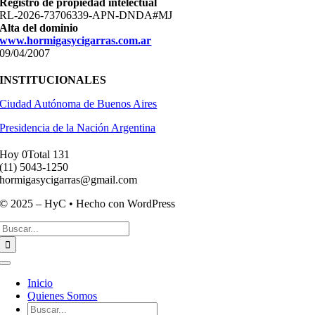
Registro de propiedad intelectual
RL-2026-73706339-APN-DNDA#MJ
Alta del dominio
www.hormigasycigarras.com.ar
09/04/2007
INSTITUCIONALES
Ciudad Autónoma de Buenos Aires
Presidencia de la Nación Argentina
Hoy 0
Total 131
(11) ­5043-1250
hormigasycigarras@gmail.com
© 2025 – HyC • Hecho con WordPress
Buscar:
Toggle
Navigation
Inicio
Quienes Somos
Buscar: