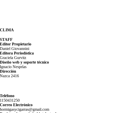
CLIMA
STAFF
Editor Propietario
Daniel Giovannini
Editora Periodística
Graciela Gurvitz
Diseño web y soporte técnico
Ignacio Nesprías
Dirección
Nazca 2416
Teléfono
11­50431250
Correo Electrónico
hormigasycigarras@gmail.com