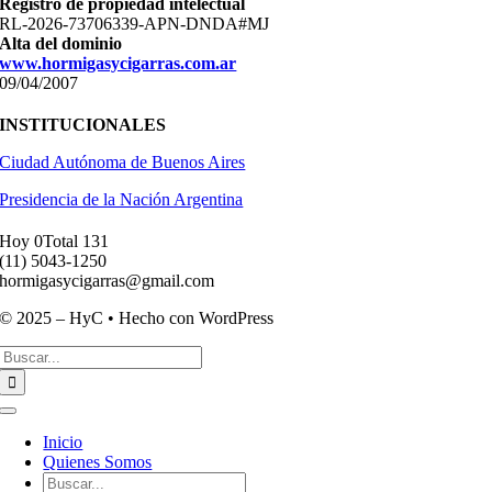
Registro de propiedad intelectual
RL-2026-73706339-APN-DNDA#MJ
Alta del dominio
www.hormigasycigarras.com.ar
09/04/2007
INSTITUCIONALES
Ciudad Autónoma de Buenos Aires
Presidencia de la Nación Argentina
Hoy 0
Total 131
(11) ­5043-1250
hormigasycigarras@gmail.com
© 2025 – HyC • Hecho con WordPress
Buscar:
Toggle
Navigation
Inicio
Quienes Somos
Buscar: