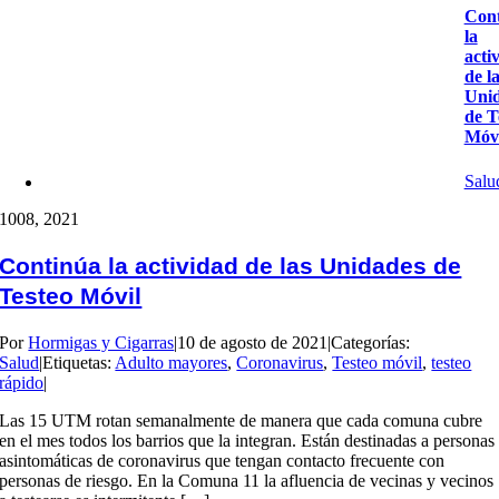
Con
la
acti
de l
Uni
de T
Móvi
Salu
10
08, 2021
Continúa la actividad de las Unidades de
Testeo Móvil
Por
Hormigas y Cigarras
|
10 de agosto de 2021
|
Categorías:
Salud
|
Etiquetas:
Adulto mayores
,
Coronavirus
,
Testeo móvil
,
testeo
rápido
|
Las 15 UTM rotan semanalmente de manera que cada comuna cubre
en el mes todos los barrios que la integran. Están destinadas a personas
asintomáticas de coronavirus que tengan contacto frecuente con
personas de riesgo. En la Comuna 11 la afluencia de vecinas y vecinos