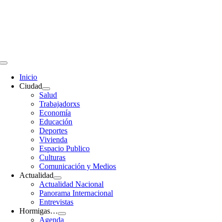
Saltar
al
contenido
Toggle
Navigation
Inicio
Ciudad
Salud
Trabajadorxs
Economía
Educación
Deportes
Vivienda
Espacio Publico
Culturas
Comunicación y Medios
Actualidad
Actualidad Nacional
Panorama Internacional
Entrevistas
Hormigas…
Agenda