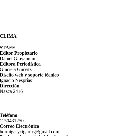
CLIMA
STAFF
Editor Propietario
Daniel Giovannini
Editora Periodística
Graciela Gurvitz
Diseño web y soporte técnico
Ignacio Nesprías
Dirección
Nazca 2416
Teléfono
11­50431250
Correo Electrónico
hormigasycigarras@gmail.com