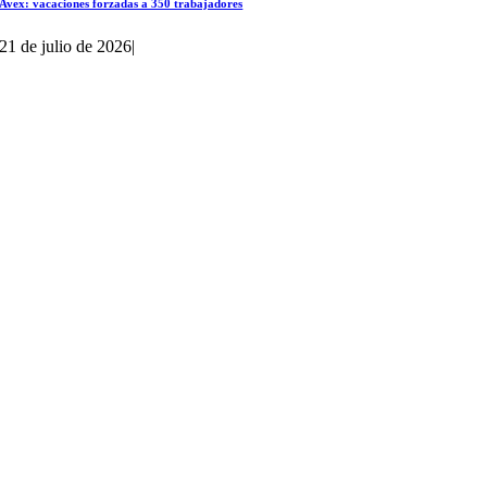
Avex: vacaciones forzadas a 350 trabajadores
21 de julio de 2026
|