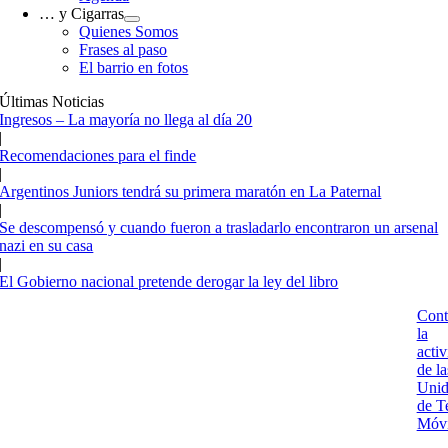
… y Cigarras
Quienes Somos
Frases al paso
El barrio en fotos
Últimas Noticias
Ingresos – La mayoría no llega al día 20
|
Recomendaciones para el finde
|
Argentinos Juniors tendrá su primera maratón en La Paternal
|
Se descompensó y cuando fueron a trasladarlo encontraron un arsenal
nazi en su casa
|
El Gobierno nacional pretende derogar la ley del libro
Cont
la
acti
de la
Unid
de T
Móvi