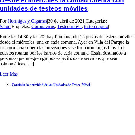
Desde el miércoles la ciudad cuenta con
unidades de testeos móviles
Por
Hormigas y Cigarras
|
30 de abril de 2021
|
Categorías:
Salud
|
Etiquetas:
Coronavirus
,
Testeo móvil
,
testeo rápido
|
Entre las 14:30 y las 20, hay funcionando 15 postas de testeos móviles
desde el miércoles, una en cada comuna. Ayer en Villa del Parque la
concurrencia superó las previsiones y se formaron largas filas. Los
puestos rotarán por los barrios de cada comuna. Están destinados a
personas que integren grupos específicos de servicios que sean
asintomáticas […]
Leer Más
Continúa la actividad de las Unidades de Testeo Móvil