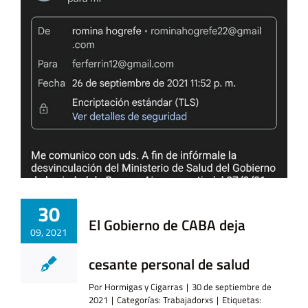
30
El Gobierno de CABA deja
09, 2021
cesante personal de salud
Por
Hormigas y Cigarras
|
30 de septiembre de
2021
|
Categorías:
Trabajadorxs
|
Etiquetas: