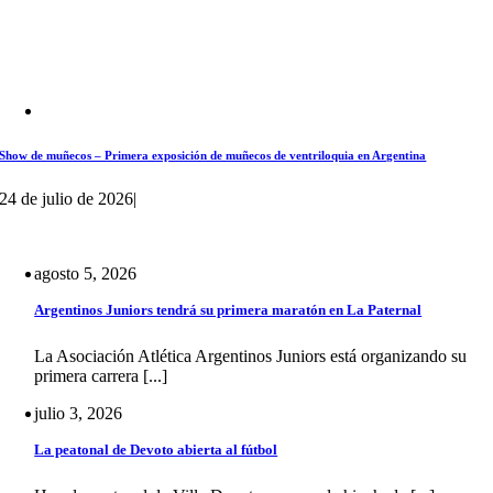
Show de muñecos – Primera exposición de muñecos de ventriloquia en Argentina
24 de julio de 2026
|
agosto 5, 2026
Argentinos Juniors tendrá su primera maratón en La Paternal
La Asociación Atlética Argentinos Juniors está organizando su
primera carrera [...]
julio 3, 2026
La peatonal de Devoto abierta al fútbol