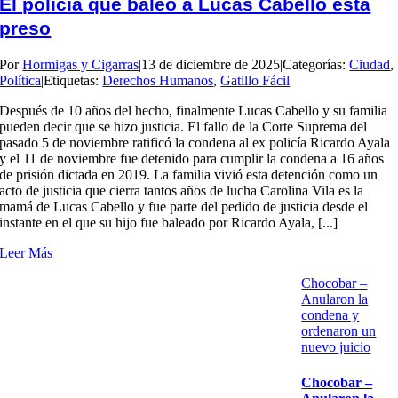
El policía que baleó a Lucas Cabello está
preso
Por
Hormigas y Cigarras
|
13 de diciembre de 2025
|
Categorías:
Ciudad
,
Política
|
Etiquetas:
Derechos Humanos
,
Gatillo Fácil
|
Después de 10 años del hecho, finalmente Lucas Cabello y su familia
pueden decir que se hizo justicia. El fallo de la Corte Suprema del
pasado 5 de noviembre ratificó la condena al ex policía Ricardo Ayala
y el 11 de noviembre fue detenido para cumplir la condena a 16 años
de prisión dictada en 2019. La familia vivió esta detención como un
acto de justicia que cierra tantos años de lucha Carolina Vila es la
mamá de Lucas Cabello y fue parte del pedido de justicia desde el
instante en el que su hijo fue baleado por Ricardo Ayala, [...]
Leer Más
Chocobar –
Anularon la
condena y
ordenaron un
nuevo juicio
Chocobar –