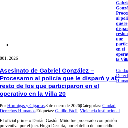
Gabri
Gonzá
Proce
al pol
que le
dispar
resto 
que
parti
en el
opera
8
01, 2026
la Vil
Asesinato de Gabriel González –
Ciuda
Derec
Procesaron al policía que le disparó y al
Huma
resto de los que participaron en el
operativo en la Villa 20
Por
Hormigas y Cigarras
|
8 de enero de 2026
|
Categorías:
Ciudad
,
Derechos Humanos
|
Etiquetas:
Gatillo Fácil
,
Violencia institucional
|
El oficial primero Darián Gastón Miño fue procesado con prisión
preventiva por el juez Hugo Decaría, por el delito de homicidio