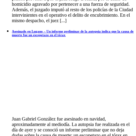
homicidio agravado por pertenecer a una fuerza de seguridad.
Además, el juzgado imputó al resto de los policías de la Ciudad
intervinientes en el operativo el delito de encubrimiento. En el
mismo despacho, el juez [...]
Asesinado en Lugano – Un informe preliminar de la autopsia indica que la causa de
muerte fue un escopetazo en el tórax
Juan Gabriel González fue asesinado en navidad,
aproximadamente al mediodía. La autopsia fue realizada en el
día de ayer y se conoció un informe preliminar que no deja
dudas sobre la causa de muerte: un escopetazo en el tórax en