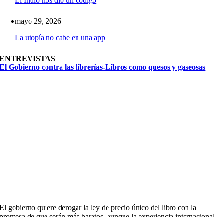
El Indio nos dio un código
mayo 29, 2026
La utopía no cabe en una app
ENTREVISTAS
El Gobierno contra las librerías-Libros como quesos y gaseosas
El gobierno quiere derogar la ley de precio único del libro con la
promesa de que serán más baratos, aunque la experiencia internacional