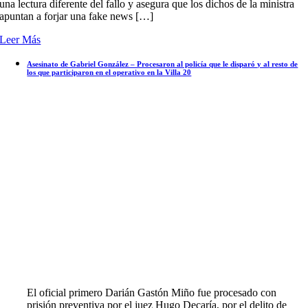
una lectura diferente del fallo y asegura que los dichos de la ministra
apuntan a forjar una fake news […]
Leer Más
Asesinato de Gabriel González – Procesaron al policía que le disparó y al resto de
los que participaron en el operativo en la Villa 20
El oficial primero Darián Gastón Miño fue procesado con
prisión preventiva por el juez Hugo Decaría, por el delito de