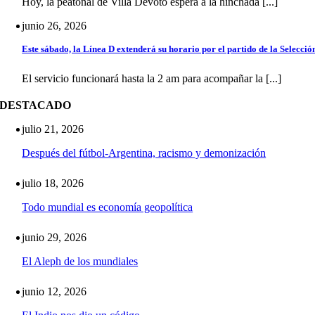
Hoy, la peatonal de Villa Devoto espera a la hinchada [...]
junio 26, 2026
Este sábado, la Línea D extenderá su horario por el partido de la Selecció
El servicio funcionará hasta la 2 am para acompañar la [...]
DESTACADO
julio 21, 2026
Después del fútbol-Argentina, racismo y demonización
julio 18, 2026
Todo mundial es economía geopolítica
junio 29, 2026
El Aleph de los mundiales
junio 12, 2026