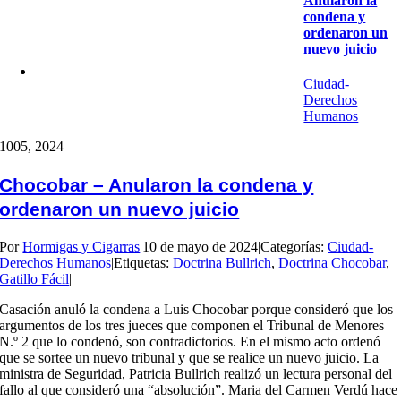
Anularon la
condena y
ordenaron un
nuevo juicio
Ciudad-
Derechos
Humanos
10
05, 2024
Chocobar – Anularon la condena y
ordenaron un nuevo juicio
Por
Hormigas y Cigarras
|
10 de mayo de 2024
|
Categorías:
Ciudad-
Derechos Humanos
|
Etiquetas:
Doctrina Bullrich
,
Doctrina Chocobar
,
Gatillo Fácil
|
Casación anuló la condena a Luis Chocobar porque consideró que los
argumentos de los tres jueces que componen el Tribunal de Menores
N.º 2 que lo condenó, son contradictorios. En el mismo acto ordenó
que se sortee un nuevo tribunal y que se realice un nuevo juicio. La
ministra de Seguridad, Patricia Bullrich realizó un lectura personal del
fallo al que consideró una “absolución”. Maria del Carmen Verdú hace