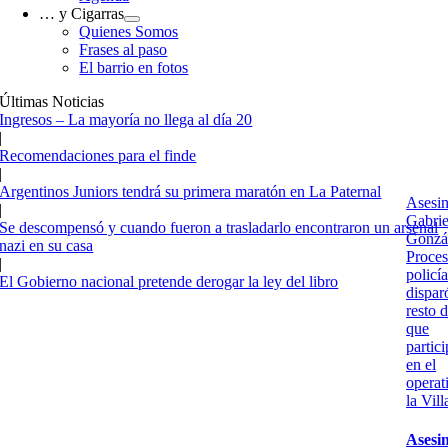
… y Cigarras
Quienes Somos
Frases al paso
El barrio en fotos
Últimas Noticias
Ingresos – La mayoría no llega al día 20
|
Recomendaciones para el finde
|
Argentinos Juniors tendrá su primera maratón en La Paternal
Asesin
|
Gabrie
Se descompensó y cuando fueron a trasladarlo encontraron un arsenal
Gonzá
nazi en su casa
Proces
|
policí
El Gobierno nacional pretende derogar la ley del libro
dispar
resto d
que
partic
en el
operat
la Vill
Asesi