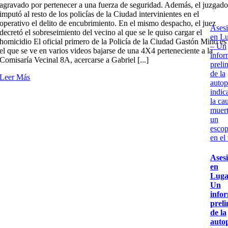
agravado por pertenecer a una fuerza de seguridad. Además, el juzgad
imputó al resto de los policías de la Ciudad intervinientes en el
operativo el delito de encubrimiento. En el mismo despacho, el juez
Ases
decretó el sobreseimiento del vecino al que se le quiso cargar el
en L
homicidio El oficial primero de la Policía de la Ciudad Gastón Miño es
– Un
el que se ve en varios videos bajarse de una 4X4 perteneciente a la
infor
Comisaría Vecinal 8A, acercarse a Gabriel [...]
preli
de la
Leer Más
autop
indic
la ca
muert
un
escop
en el
Ases
en
Luga
Un
info
prel
de la
auto