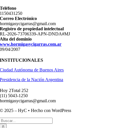
Teléfono
11­50431250
Correo Electrónico
hormigasycigarras@gmail.com
Registro de propiedad intelectual
RL-2026-73706339-APN-DNDA#MJ
Alta del dominio
www.hormigasycigarras.com.ar
09/04/2007
INSTITUCIONALES
Ciudad Autónoma de Buenos Aires
Presidencia de la Nación Argentina
Hoy 2
Total 252
(11) ­5043-1250
hormigasycigarras@gmail.com
© 2025 – HyC • Hecho con WordPress
Buscar: