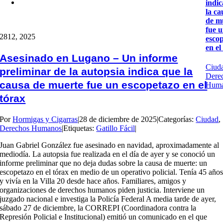
indic
la ca
de m
fue 
28
12, 2025
esco
en el
Asesinado en Lugano – Un informe
Ciud
preliminar de la autopsia indica que la
Dere
causa de muerte fue un escopetazo en el
Huma
tórax
Por
Hormigas y Cigarras
|
28 de diciembre de 2025
|
Categorías:
Ciudad
,
Derechos Humanos
|
Etiquetas:
Gatillo Fácil
|
Juan Gabriel González fue asesinado en navidad, aproximadamente al
mediodía. La autopsia fue realizada en el día de ayer y se conoció un
informe preliminar que no deja dudas sobre la causa de muerte: un
escopetazo en el tórax en medio de un operativo policial. Tenía 45 año
y vivía en la Villa 20 desde hace años. Familiares, amigos y
organizaciones de derechos humanos piden justicia. Interviene un
juzgado nacional e investiga la Policía Federal A media tarde de ayer,
sábado 27 de diciembre, la CORREPI (Coordinadora contra la
Represión Policial e Institucional) emitió un comunicado en el que