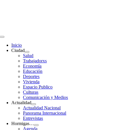
Saltar
al
contenido
Toggle
Navigation
Inicio
Ciudad
Salud
Trabajadorxs
Economía
Educación
Deportes
Vivienda
Espacio Publico
Culturas
Comunicación y Medios
Actualidad
Actualidad Nacional
Panorama Internacional
Entrevistas
Hormigas…
Agenda