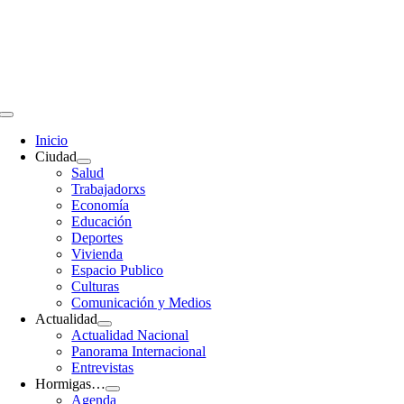
Saltar
al
contenido
Toggle
Navigation
Inicio
Ciudad
Salud
Trabajadorxs
Economía
Educación
Deportes
Vivienda
Espacio Publico
Culturas
Comunicación y Medios
Actualidad
Actualidad Nacional
Panorama Internacional
Entrevistas
Hormigas…
Agenda