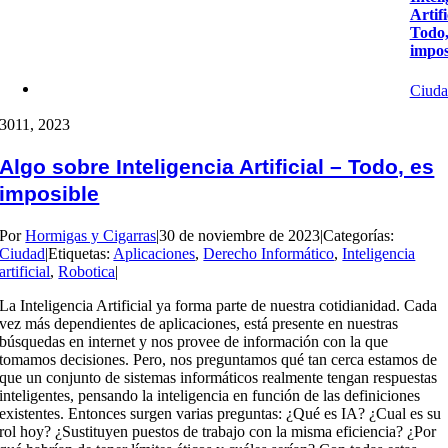
Artifi
Todo,
impos
Ciuda
30
11, 2023
Algo sobre Inteligencia Artificial – Todo, es
imposible
Por
Hormigas y Cigarras
|
30 de noviembre de 2023
|
Categorías:
Ciudad
|
Etiquetas:
Aplicaciones
,
Derecho Informático
,
Inteligencia
artificial
,
Robotica
|
La Inteligencia Artificial ya forma parte de nuestra cotidianidad. Cada
vez más dependientes de aplicaciones, está presente en nuestras
búsquedas en internet y nos provee de información con la que
tomamos decisiones. Pero, nos preguntamos qué tan cerca estamos de
que un conjunto de sistemas informáticos realmente tengan respuestas
inteligentes, pensando la inteligencia en función de las definiciones
existentes. Entonces surgen varias preguntas: ¿Qué es IA? ¿Cual es su
rol hoy? ¿Sustituyen puestos de trabajo con la misma eficiencia? ¿Por