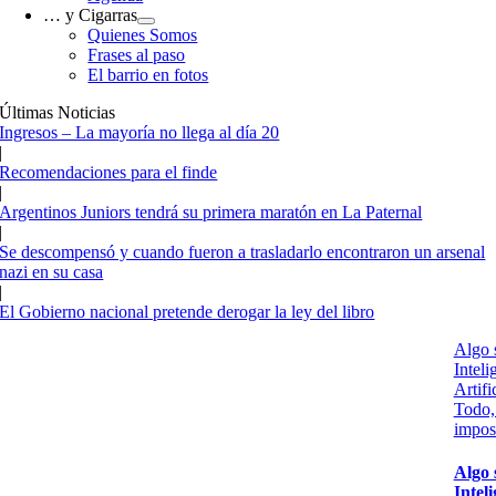
… y Cigarras
Quienes Somos
Frases al paso
El barrio en fotos
Últimas Noticias
Ingresos – La mayoría no llega al día 20
|
Recomendaciones para el finde
|
Argentinos Juniors tendrá su primera maratón en La Paternal
|
Se descompensó y cuando fueron a trasladarlo encontraron un arsenal
nazi en su casa
|
El Gobierno nacional pretende derogar la ley del libro
Algo 
Inteli
Artifi
Todo,
impos
Algo 
Intel