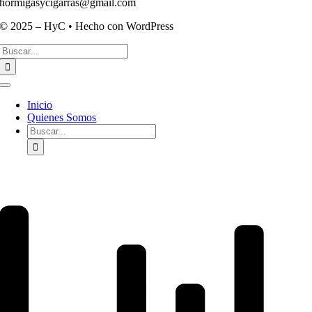
hormigasycigarras@gmail.com
© 2025 – HyC • Hecho con WordPress
Buscar:
Toggle
Navigation
Inicio
Quienes Somos
Buscar: