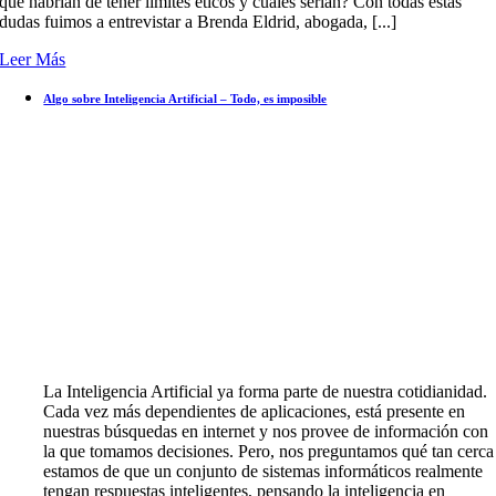
qué habrían de tener límites éticos y cuáles serían? Con todas estas
dudas fuimos a entrevistar a Brenda Eldrid, abogada, [...]
Leer Más
Algo sobre Inteligencia Artificial – Todo, es imposible
La Inteligencia Artificial ya forma parte de nuestra cotidianidad.
Cada vez más dependientes de aplicaciones, está presente en
nuestras búsquedas en internet y nos provee de información con
la que tomamos decisiones. Pero, nos preguntamos qué tan cerca
estamos de que un conjunto de sistemas informáticos realmente
tengan respuestas inteligentes, pensando la inteligencia en