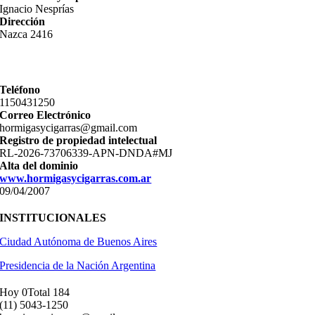
Ignacio Nesprías
Dirección
Nazca 2416
Teléfono
11­50431250
Correo Electrónico
hormigasycigarras@gmail.com
Registro de propiedad intelectual
RL-2026-73706339-APN-DNDA#MJ
Alta del dominio
www.hormigasycigarras.com.ar
09/04/2007
INSTITUCIONALES
Ciudad Autónoma de Buenos Aires
Presidencia de la Nación Argentina
Hoy 0
Total 184
(11) ­5043-1250