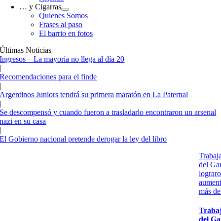
… y Cigarras
Quienes Somos
Frases al paso
El barrio en fotos
Últimas Noticias
Ingresos – La mayoría no llega al día 20
|
Recomendaciones para el finde
|
Argentinos Juniors tendrá su primera maratón en La Paternal
|
Se descompensó y cuando fueron a trasladarlo encontraron un arsenal
nazi en su casa
|
El Gobierno nacional pretende derogar la ley del libro
Trabaj
del Ga
lograr
aument
más de
Traba
del G