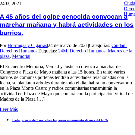
Ciuda
24
03, 2021
Dere
Huma
A 45 años del golpe genocida convocan a
marchar mañana y habrá actividades en los
barrios.
Por
Hormigas y Cigarras
|
24 de marzo de 2021
|
Categorías:
Ciudad-
Derechos Humanos
|
Etiquetas:
24M
,
Derecho Humanos
,
Madres de la
plaza
,
Memoria
|
El Encuentro Memoria, Verdad y Justicia convoca a marchar de
Congreso a Plaza de Mayo mañana a las 15 horas. En tanto varios
barrios de comunas porteñas tendrán actividades relacionadas con la
fecha, se plantaran árboles durante todo el día, habrá un conversatorio
en la Plaza Monte Castro y radios comunitarias transmitirán la
actividad en Plaza de Mayo que contará con la participación virtual de
Madres de la Plaza […]
Leer Más
Trabajadores del Garrahan lograron un aumento de más del 60%