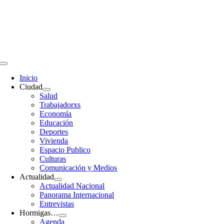
Saltar
al
contenido
Toggle
Navigation
Inicio
Ciudad
Salud
Trabajadorxs
Economía
Educación
Deportes
Vivienda
Espacio Publico
Culturas
Comunicación y Medios
Actualidad
Actualidad Nacional
Panorama Internacional
Entrevistas
Hormigas…
Agenda