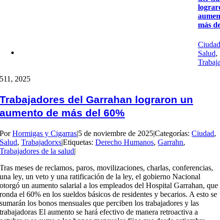
lograr
aumen
más d
Ciuda
Salud
,
Trabaj
5
11, 2025
Trabajadores del Garrahan lograron un
aumento de más del 60%
Por
Hormigas y Cigarras
|
5 de noviembre de 2025
|
Categorías:
Ciudad
,
Salud
,
Trabajadorxs
|
Etiquetas:
Derecho Humanos
,
Garrahn
,
Trabajadores de la salud
|
Tras meses de reclamos, paros, movilizaciones, charlas, conferencias,
una ley, un veto y una ratificación de la ley, el gobierno Nacional
otorgó un aumento salarial a los empleados del Hospital Garrahan, que
ronda el 60% en los sueldos básicos de residentes y becarios. A esto se
sumarán los bonos mensuales que perciben los trabajadores y las
trabajadoras El aumento se hará efectivo de manera retroactiva a