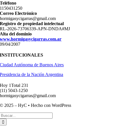
Teléfono
11­50431250
Correo Electrónico
hormigasycigarras@gmail.com
Registro de propiedad intelectual
RL-2026-73706339-APN-DNDA#MJ
Alta del dominio
www.hormigasycigarras.com.ar
09/04/2007
INSTITUCIONALES
Ciudad Autónoma de Buenos Aires
Presidencia de la Nación Argentina
Hoy 1
Total 231
(11) ­5043-1250
hormigasycigarras@gmail.com
© 2025 – HyC • Hecho con WordPress
Buscar: