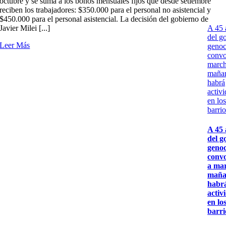
octubre y se suma a los bonos mensuales fijos que desde setiembre
reciben los trabajadores: $350.000 para el personal no asistencial y
$450.000 para el personal asistencial. La decisión del gobierno de
A 45 
Javier Milei [...]
del g
Leer Más
genoc
convo
march
maña
habrá
activ
en lo
barrio
A 45 
del g
geno
conv
a ma
maña
habr
activ
en lo
barri