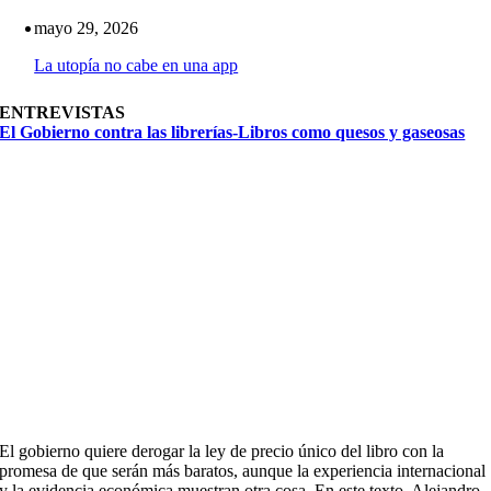
mayo 29, 2026
La utopía no cabe en una app
ENTREVISTAS
El Gobierno contra las librerías-Libros como quesos y gaseosas
El gobierno quiere derogar la ley de precio único del libro con la
promesa de que serán más baratos, aunque la experiencia internacional
y la evidencia económica muestran otra cosa. En este texto, Alejandro