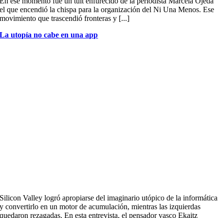
En ese momento fue un tuit enfurecido de la periodista Marcela Ojeda
el que encendió la chispa para la organización del Ni Una Menos. Ese
movimiento que trascendió fronteras y [...]
La utopía no cabe en una app
Silicon Valley logró apropiarse del imaginario utópico de la informática
y convertirlo en un motor de acumulación, mientras las izquierdas
quedaron rezagadas. En esta entrevista, el pensador vasco Ekaitz