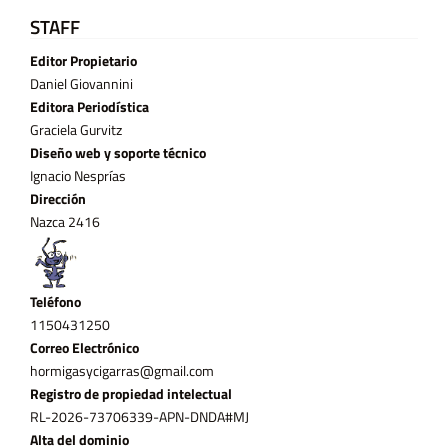
STAFF
Editor Propietario
Daniel Giovannini
Editora Periodística
Graciela Gurvitz
Diseño web y soporte técnico
Ignacio Nesprías
Dirección
Nazca 2416
Teléfono
11­50431250
Correo Electrónico
hormigasycigarras@gmail.com
Registro de propiedad intelectual
RL-2026-73706339-APN-DNDA#MJ
Alta del dominio