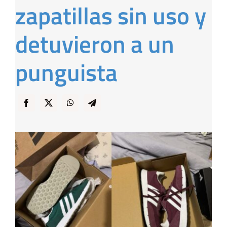
zapatillas sin uso y
… y Cigarras
detuvieron a un
punguista