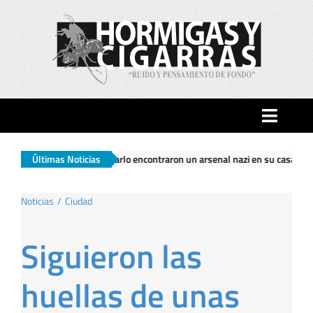
Saltar
al
contenido
Toggle
Naviga
 encontraron un arsenal nazi en su casa
Últimas Noticias
|
El Gobierno nacional prete
Inicio
Noticias
Ciudad
Ciudad
Siguieron las
Actualidad
huellas de unas
Hormigas…