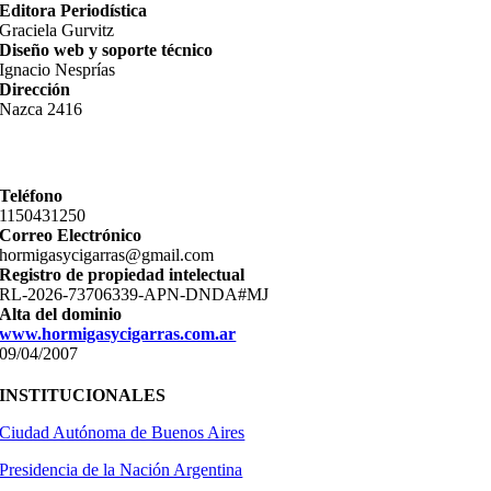
Editora Periodística
Graciela Gurvitz
Diseño web y soporte técnico
Ignacio Nesprías
Dirección
Nazca 2416
Teléfono
11­50431250
Correo Electrónico
hormigasycigarras@gmail.com
Registro de propiedad intelectual
RL-2026-73706339-APN-DNDA#MJ
Alta del dominio
www.hormigasycigarras.com.ar
09/04/2007
INSTITUCIONALES
Ciudad Autónoma de Buenos Aires
Presidencia de la Nación Argentina