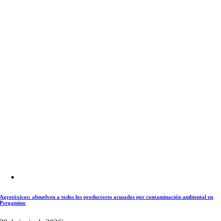
Agrotóxicos: absuelven a todos los productores acusados por contaminación ambiental en
Pergamino