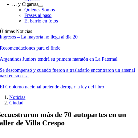
… y Cigarras
Quienes Somos
Frases al paso
El barrio en fotos
Últimas Noticias
Ingresos – La mayoría no llega al día 20
|
Recomendaciones para el finde
|
Argentinos Juniors tendrá su primera maratón en La Paternal
|
Se descompensó y cuando fueron a trasladarlo encontraron un arsenal
nazi en su casa
|
El Gobierno nacional pretende derogar la ley del libro
Noticias
Ciudad
Secuestraron más de 70 autopartes en un
taller de Villa Crespo