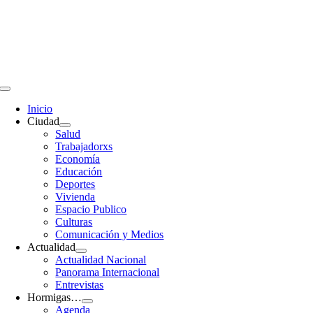
Saltar
al
contenido
Toggle
Navigation
Inicio
Ciudad
Salud
Trabajadorxs
Economía
Educación
Deportes
Vivienda
Espacio Publico
Culturas
Comunicación y Medios
Actualidad
Actualidad Nacional
Panorama Internacional
Entrevistas
Hormigas…
Agenda