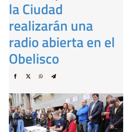
la Ciudad
… y Cigarras
realizarán una
radio abierta en el
Obelisco