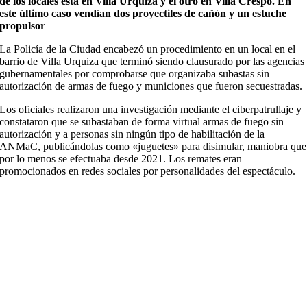
de los locales está en Villa Urquiza y el otro en Villa Crespo. En
este último caso vendían dos proyectiles de cañón y un estuche
propulsor
La Policía de la Ciudad encabezó un procedimiento en un local en el
barrio de Villa Urquiza que terminó siendo clausurado por las agencias
gubernamentales por comprobarse que organizaba subastas sin
autorización de armas de fuego y municiones que fueron secuestradas.
Los oficiales realizaron una investigación mediante el ciberpatrullaje y
constataron que se subastaban de forma virtual armas de fuego sin
autorización y a personas sin ningún tipo de habilitación de la
ANMaC, publicándolas como «juguetes» para disimular, maniobra que
por lo menos se efectuaba desde 2021. Los remates eran
promocionados en redes sociales por personalidades del espectáculo.