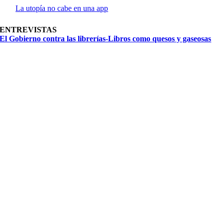
La utopía no cabe en una app
ENTREVISTAS
El Gobierno contra las librerías-Libros como quesos y gaseosas