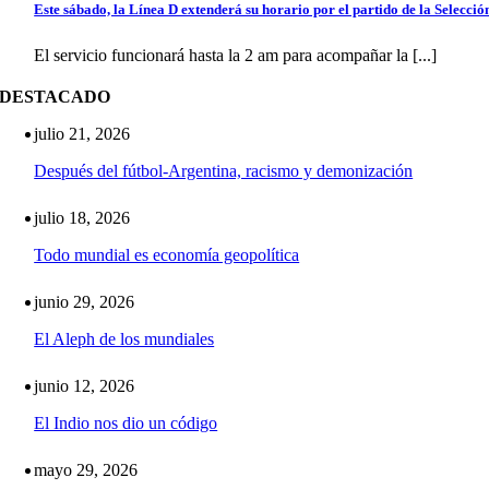
Este sábado, la Línea D extenderá su horario por el partido de la Selecció
El servicio funcionará hasta la 2 am para acompañar la [...]
DESTACADO
julio 21, 2026
Después del fútbol-Argentina, racismo y demonización
julio 18, 2026
Todo mundial es economía geopolítica
junio 29, 2026
El Aleph de los mundiales
junio 12, 2026
El Indio nos dio un código
mayo 29, 2026