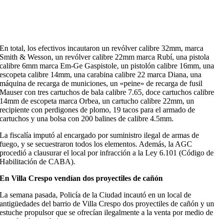
En total, los efectivos incautaron un revólver calibre 32mm, marca
Smith & Wesson, un revólver calibre 22mm marca Rubí, una pistola
calibre 6mm marca Em-Ge Gaspistole, un pistolón calibre 16mm, una
escopeta calibre 14mm, una carabina calibre 22 marca Diana, una
máquina de recarga de municiones, un «peine» de recarga de fusil
Mauser con tres cartuchos de bala calibre 7.65, doce cartuchos calibre
14mm de escopeta marca Orbea, un cartucho calibre 22mm, un
recipiente con perdigones de plomo, 19 tacos para el armado de
cartuchos y una bolsa con 200 balines de calibre 4.5mm.
La fiscalía imputó al encargado por suministro ilegal de armas de
fuego, y se secuestraron todos los elementos. Además, la AGC
procedió a clausurar el local por infracción a la Ley 6.101 (Código de
Habilitación de CABA).
En Villa Crespo vendían dos proyectiles de cañón
La semana pasada, Policía de la Ciudad incautó en un local de
antigüedades del barrio de Villa Crespo dos proyectiles de cañón y un
estuche propulsor que se ofrecían ilegalmente a la venta por medio de