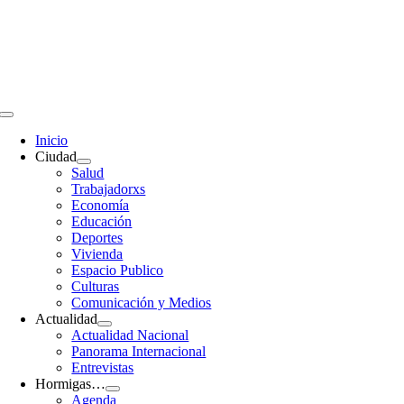
Saltar
al
contenido
Toggle
Navigation
Inicio
Ciudad
Salud
Trabajadorxs
Economía
Educación
Deportes
Vivienda
Espacio Publico
Culturas
Comunicación y Medios
Actualidad
Actualidad Nacional
Panorama Internacional
Entrevistas
Hormigas…
Agenda