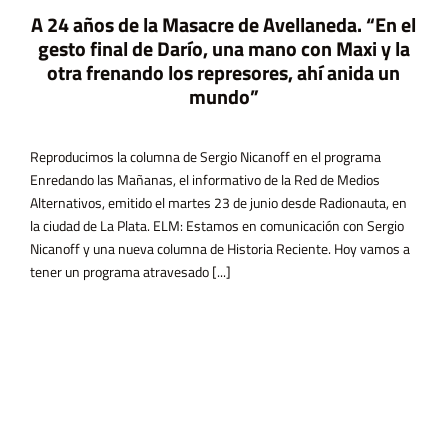
 años de la Masacre de Avellaneda. “En el
to final de Darío, una mano con Maxi y la
a frenando los represores, ahí anida un
A 11 a
mundo”
la mat
2015. 
Marcel
ducimos la columna de Sergio Nicanoff en el programa
ando las Mañanas, el informativo de la Red de Medios
ativos, emitido el martes 23 de junio desde Radionauta, en
dad de La Plata. ELM: Estamos en comunicación con Sergio
ff y una nueva columna de Historia Reciente. Hoy vamos a
Una Me
 un programa atravesado [...]