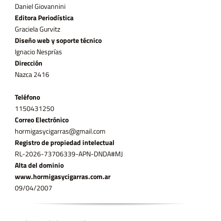
Daniel Giovannini
Editora Periodística
Graciela Gurvitz
Diseño web y soporte técnico
Ignacio Nesprías
Dirección
Nazca 2416
Teléfono
11­50431250
Correo Electrónico
hormigasycigarras@gmail.com
Registro de propiedad intelectual
RL-2026-73706339-APN-DNDA#MJ
Alta del dominio
www.hormigasycigarras.com.ar
09/04/2007