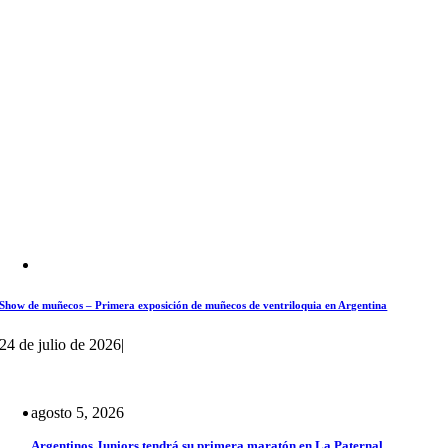
Show de muñecos – Primera exposición de muñecos de ventriloquia en Argentina
24 de julio de 2026
|
agosto 5, 2026
Argentinos Juniors tendrá su primera maratón en La Paternal