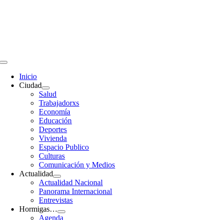
Saltar
al
contenido
Toggle
Navigation
Inicio
Ciudad
Salud
Trabajadorxs
Economía
Educación
Deportes
Vivienda
Espacio Publico
Culturas
Comunicación y Medios
Actualidad
Actualidad Nacional
Panorama Internacional
Entrevistas
Hormigas…
Agenda