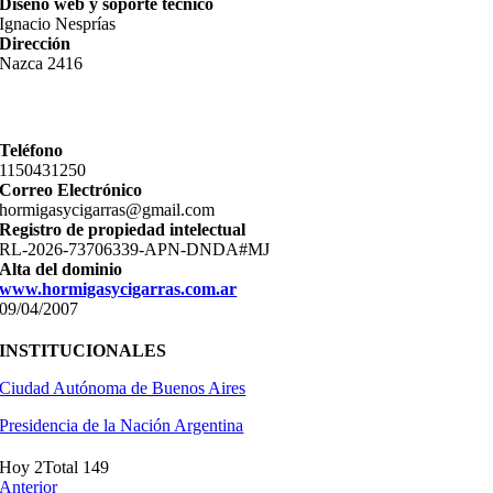
Diseño web y soporte técnico
Ignacio Nesprías
Dirección
Nazca 2416
Teléfono
11­50431250
Correo Electrónico
hormigasycigarras@gmail.com
Registro de propiedad intelectual
RL-2026-73706339-APN-DNDA#MJ
Alta del dominio
www.hormigasycigarras.com.ar
09/04/2007
INSTITUCIONALES
Ciudad Autónoma de Buenos Aires
Presidencia de la Nación Argentina
Hoy 2
Total 149
Anterior