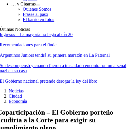
… y Cigarras
Quienes Somos
Frases al paso
El barrio en fotos
Últimas Noticias
Ingresos – La mayoría no llega al día 20
|
Recomendaciones para el finde
|
Argentinos Juniors tendrá su primera maratón en La Paternal
|
Se descompensó y cuando fueron a trasladarlo encontraron un arsenal
nazi en su casa
|
El Gobierno nacional pretende derogar la ley del libro
Noticias
Ciudad
Economía
Coparticipación – El Gobierno porteño
acudiría a la Corte para exigir su
cumplimiento pleno