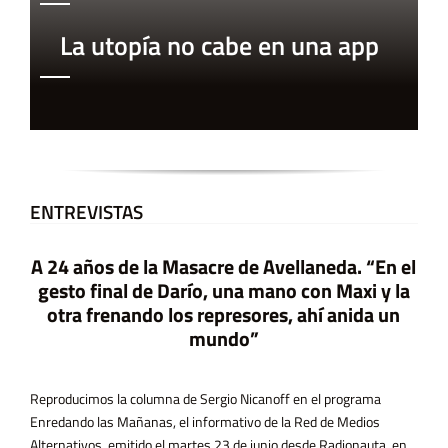
La utopía no cabe en una app
ENTREVISTAS
e la Masacre de Avellaneda. “En el
 una mano con Maxi y la otra frenando los represores, ahí anida un
N
A 11 años de Ni U
mundo”
la mataron, hace 
2015. En ese momen
Marcela Ojeda el q
 columna de Sergio Nicanoff en el programa
añanas, el informativo de la Red de Medios
tido el martes 23 de junio desde Radionauta, en
lata. ELM: Estamos en comunicación con Sergio
eva columna de Historia Reciente. Hoy vamos a
Una Menos. Ese mov