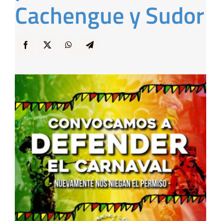
Cachengue y Sudor
… y Cigarras