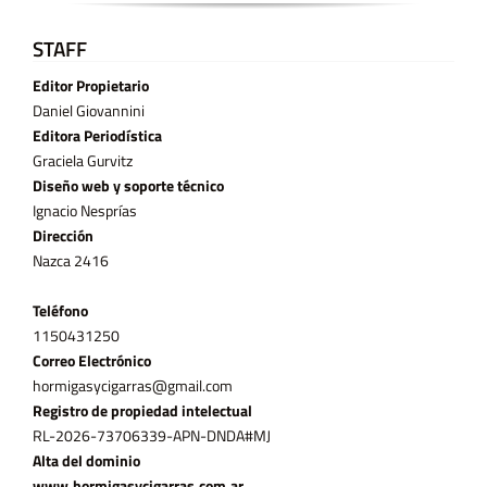
STAFF
Editor Propietario
Daniel Giovannini
Editora Periodística
Graciela Gurvitz
Diseño web y soporte técnico
Ignacio Nesprías
Dirección
Nazca 2416
Teléfono
11­50431250
Correo Electrónico
hormigasycigarras@gmail.com
Registro de propiedad intelectual
RL-2026-73706339-APN-DNDA#MJ
Alta del dominio
www.hormigasycigarras.com.ar