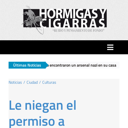
Saltar
al
contenido
Toggle
Naviga
darlo encontraron un arsenal nazi en su casa
Últimas Noticias
|
El Gobierno nacional 
Inicio
Noticias
Ciudad
Culturas
Ciudad
Le niegan el
Actualidad
permiso a
Hormigas…