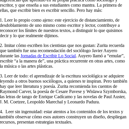
escritor, y que enseña a sus estudiantes como mantra. La primera de
ellas, que escribir bien es escribir sencillo. Pero hay más:
1. Leer lo propio como ajeno: este ejercicio de distanciamiento, de
desdoblamiento de uno mismo como escritor y lector, contribuye a
reconocer los límites de nuestros textos, a distinguir lo que quisimos
decir y lo que realmente dijimos.
2. Imitar cómo escriben los cientistas que nos gustan: Zurita recuerda
que también fue una recomendación del sociólogo Javier Auyero
durante las
Jornadas de Escribir Lo Social
. Auyero llamó a “emular”,
escribir “a la manera de”, una práctica recurrente en otras artes, como
la música o las artes plásticas.
3. Leer de todo: el aprendizaje de la escritura sociológica se adquiere
leyendo a otros buenos sociólogos, a quienes te inspiran. Pero también
hay que leer literatura y poesía. Zurita recomienda los cuentos de
Raymond Carver, la poesía de Cesare Pavese y Wislawa Szymborska,
las letras de tango de Enrique Cadícamo y las novelas de Paul Auster,
J. M. Coetzee, Leopoldo Marechal y Leonardo Padura.
4. Leer sin ingenuidad: estar atentos a los contenidos de los textos y
también observar cómo esos autores construyen un diseño, despliegan
recursos, presentan estrategias textuales.