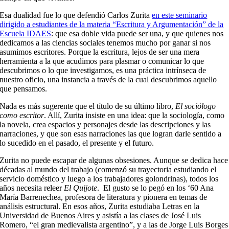
Esa dualidad fue lo que defendió Carlos Zurita
en este seminario
dirigido a estudiantes de la materia “Escritura y Argumentación” de la
Escuela IDAES
: que esa doble vida puede ser una, y que quienes nos
dedicamos a las ciencias sociales tenemos mucho por ganar si nos
asumimos escritores. Porque la escritura, lejos de ser una mera
herramienta a la que acudimos para plasmar o comunicar lo que
descubrimos o lo que investigamos, es una práctica intrínseca de
nuestro oficio, una instancia a través de la cual descubrimos aquello
que pensamos.
Nada es más sugerente que el título de su último libro,
El sociólogo
como escritor
. Allí, Zurita insiste en una idea: que la sociología, como
la novela, crea espacios y personajes desde las descripciones y las
narraciones, y que son esas narraciones las que logran darle sentido a
lo sucedido en el pasado, el presente y el futuro.
Zurita no puede escapar de algunas obsesiones. Aunque se dedica hace
décadas al mundo del trabajo (comenzó su trayectoria estudiando el
servicio doméstico y luego a los trabajadores golondrinas), todos los
años necesita releer
El Quijote
. El gusto se lo pegó en los ‘60 Ana
María Barrenechea, profesora de literatura y pionera en temas de
análisis estructural. En esos años, Zurita estudiaba Letras en la
Universidad de Buenos Aires y asistía a las clases de José Luis
Romero, “el gran medievalista argentino”, y a las de Jorge Luis Borges