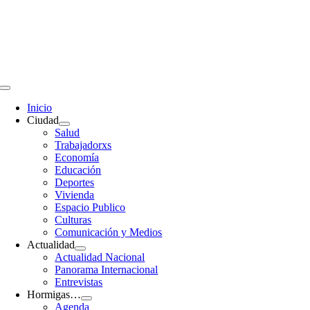
Saltar
al
contenido
Toggle
Navigation
Inicio
Ciudad
Salud
Trabajadorxs
Economía
Educación
Deportes
Vivienda
Espacio Publico
Culturas
Comunicación y Medios
Actualidad
Actualidad Nacional
Panorama Internacional
Entrevistas
Hormigas…
Agenda