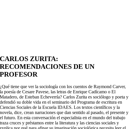
CARLOS ZURITA:
RECOMENDACIONES DE UN
PROFESOR
¿Qué tiene que ver la sociología con los cuentos de Raymond Carver,
la poesía de Cesare Pavese, las letras de Enrique Cadícamo o El
Matadero, de Esteban Echeverría? Carlos Zurita es sociólogo y poeta y
defendió su doble vida en el seminario del Programa de escritura en
Ciencias Sociales de la Escuela IDAES. Los textos científicos y la
novela, dice, crean narraciones que dan sentido al pasado, el presente y
el futuro. En esta conversación el especialista en el mundo del trabajo
traza cruces y préstamos entre la literatura y las ciencias sociales y
explica por qué para afinar su imaginación sociológica necesita leer el