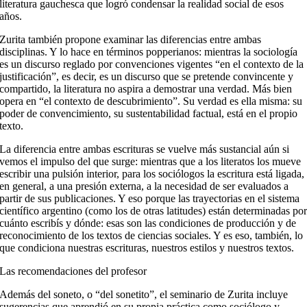
literatura gauchesca que logró condensar la realidad social de esos
años.
Zurita también propone examinar las diferencias entre ambas
disciplinas. Y lo hace en términos popperianos: mientras la sociología
es un discurso reglado por convenciones vigentes “en el contexto de la
justificación”, es decir, es un discurso que se pretende convincente y
compartido, la literatura no aspira a demostrar una verdad. Más bien
opera en “el contexto de descubrimiento”. Su verdad es ella misma: su
poder de convencimiento, su sustentabilidad factual, está en el propio
texto.
La diferencia entre ambas escrituras se vuelve más sustancial aún si
vemos el impulso del que surge: mientras que a los literatos los mueve
escribir una pulsión interior, para los sociólogos la escritura está ligada,
en general, a una presión externa, a la necesidad de ser evaluados a
partir de sus publicaciones. Y eso porque las trayectorias en el sistema
científico argentino (como los de otras latitudes) están determinadas po
cuánto escribís y dónde: esas son las condiciones de producción y de
reconocimiento de los textos de ciencias sociales. Y es eso, también, lo
que condiciona nuestras escrituras, nuestros estilos y nuestros textos.
Las recomendaciones del profesor
Además del soneto, o “del sonetito”, el seminario de Zurita incluye
sugerencias que aprendió en su propia práctica como sociólogo y