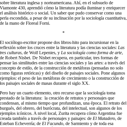
sobre literatura inglesa y norteamericana. Ahí, en el subsuelo de
Viamonte 430, aprendió cómo la literatura podía iluminar y enriquecer
el análisis histórico o social. Un saber que pudo conservar como una
perla escondida, a pesar de su inclinación por la sociología cuantitativa,
de la mano de Floreal Forni.
*
El sociólogo-escritor propone dos libros-hito para incursionar en la
reflexión sobre los cruces entre la literatura y las ciencias sociales:
Las
tres culturas
, de Wolf Lepenies, y
La sociología como forma de arte
,
de Robert Nisbet. De Nisbet recupera, en particular, tres formas de
pensar las similitudes entre las ciencias sociales y las artes: a través del
concepto de estilo, de la construcción de metáforas (pensadas no solo
como figuras retóricas) y del diseño de paisajes sociales. Pone algunos
ejemplos: el peso de las metáforas de crecimiento o la construcción de
los paisajes sociales de masas durante el siglo XX.
Pero hay un cuarto elemento, otro recurso que la sociología toma
prestado de la literatura: la creación de retratos y personajes que
condensan, al mismo tiempo que profundizan, una época. El retrato del
burgués, del obrero, del burócrata, del intelectual, son algunos de los
ejemplos icónicos. A nivel local, Zurita recupera cómo Argentina fue
creada también a través de personajes y paisajes: de
El Matadero
, de
Esteban Echeverría; de
El Facundo
, de Sarmiento y de toda esa