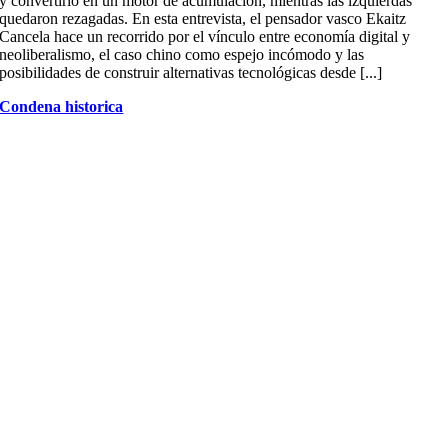
y convertirlo en un motor de acumulación, mientras las izquierdas
quedaron rezagadas. En esta entrevista, el pensador vasco Ekaitz
Cancela hace un recorrido por el vínculo entre economía digital y
neoliberalismo, el caso chino como espejo incómodo y las
posibilidades de construir alternativas tecnológicas desde [...]
Condena historica