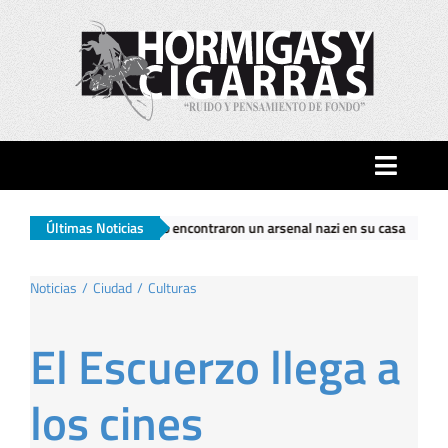
Saltar
al
contenido
Toggle
Naviga
adarlo encontraron un arsenal nazi en su casa
Últimas Noticias
|
El Gobierno nacional
Inicio
Noticias
Ciudad
Culturas
Ciudad
El Escuerzo llega a
Actualidad
los cines
Hormigas…