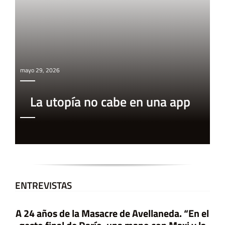
mayo 29, 2026
La utopía no cabe en una app
ENTREVISTAS
 la Masacre de Avellaneda. “En el
 de Darío, una mano con Maxi y la
do los represores, ahí anida un
No