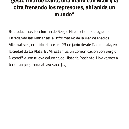
A 11 años de Ni Un
mundo”
la mataron, hace un
2015. En ese moment
Marcela Ojeda el que
olumna de Sergio Nicanoff en el programa
anas, el informativo de la Red de Medios
do el martes 23 de junio desde Radionauta, en
ata. ELM: Estamos en comunicación con Sergio
va columna de Historia Reciente. Hoy vamos a
Una Menos. Ese movi
 atravesado [...]