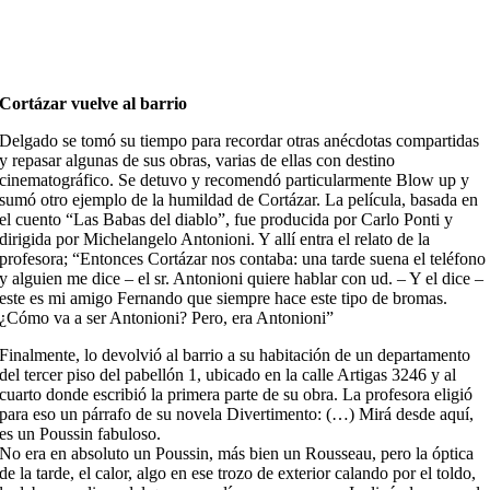
Cortázar vuelve al barrio
Delgado se tomó su tiempo para recordar otras anécdotas compartidas
y repasar algunas de sus obras, varias de ellas con destino
cinematográfico. Se detuvo y recomendó particularmente Blow up y
sumó otro ejemplo de la humildad de Cortázar. La película, basada en
el cuento “Las Babas del diablo”, fue producida por Carlo Ponti y
dirigida por Michelangelo Antonioni. Y allí entra el relato de la
profesora; “Entonces Cortázar nos contaba: una tarde suena el teléfono
y alguien me dice – el sr. Antonioni quiere hablar con ud. – Y el dice –
este es mi amigo Fernando que siempre hace este tipo de bromas.
¿Cómo va a ser Antonioni? Pero, era Antonioni”
Finalmente, lo devolvió al barrio a su habitación de un departamento
del tercer piso del pabellón 1, ubicado en la calle Artigas 3246 y al
cuarto donde escribió la primera parte de su obra. La profesora eligió
para eso un párrafo de su novela Divertimento: (…) Mirá desde aquí,
es un Poussin fabuloso.
No era en absoluto un Poussin, más bien un Rousseau, pero la óptica
de la tarde, el calor, algo en ese trozo de exterior calando por el toldo,