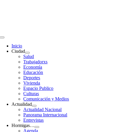
Saltar
al
contenido
Toggle
Navigation
Inicio
Ciudad
Salud
Trabajadorxs
Economía
Educación
Deportes
Vivienda
Espacio Publico
Culturas
Comunicación y Medios
Actualidad
Actualidad Nacional
Panorama Internacional
Entrevistas
Hormigas…
Agenda