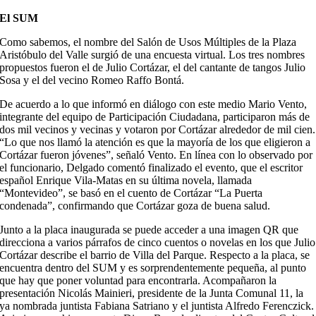
El SUM
Como sabemos, el nombre del Salón de Usos Múltiples de la Plaza
Aristóbulo del Valle surgió de una encuesta virtual. Los tres nombres
propuestos fueron el de Julio Cortázar, el del cantante de tangos Julio
Sosa y el del vecino Romeo Raffo Bontá.
De acuerdo a lo que informó en diálogo con este medio Mario Vento,
integrante del equipo de Participación Ciudadana, participaron más de
dos mil vecinos y vecinas y votaron por Cortázar alrededor de mil cien.
“Lo que nos llamó la atención es que la mayoría de los que eligieron a
Cortázar fueron jóvenes”, señaló Vento. En línea con lo observado por
el funcionario, Delgado comentó finalizado el evento, que el escritor
español Enrique Vila-Matas en su última novela, llamada
“Montevideo”, se basó en el cuento de Cortázar “La Puerta
condenada”, confirmando que Cortázar goza de buena salud.
Junto a la placa inaugurada se puede acceder a una imagen QR que
direcciona a varios párrafos de cinco cuentos o novelas en los que Julio
Cortázar describe el barrio de Villa del Parque. Respecto a la placa, se
encuentra dentro del SUM y es sorprendentemente pequeña, al punto
que hay que poner voluntad para encontrarla. Acompañaron la
presentación Nicolás Mainieri, presidente de la Junta Comunal 11, la
ya nombrada juntista Fabiana Satriano y el juntista Alfredo Ferenczick.