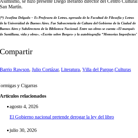
Asimismo, se hizo presente Diego Berardo director del Centro Cultural
San Martín.
(*) Josefina Delgado – Es Profesora de Letras, egresada de la Facultad de Filosofía y Letras
de la Universidad de Buenos Aires. Fue Subsecretaria de Cultura del Gobierno de la Ciudad de
Buenos Aires y Subdirectora de la Biblioteca Nacional. Entre sus obras se cuenta «El marqués
de Santillana, vida y obra», «Escrito sobre Borges» y la autobiografía “Memorias Imperfectas’
Compartir
Barrio Rawson
,
Julio Cortázar
,
Literatura
,
Villa del Parque,
Culturas
ormigas y Cigarras
Artículos relacionados
agosto 4, 2026
El Gobierno nacional pretende derogar la ley del libro
julio 30, 2026