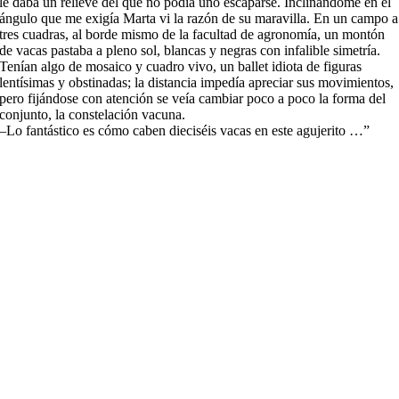
le daba un relieve del que no podía uno escaparse. Inclinándome en el
ángulo que me exigía Marta vi la razón de su maravilla. En un campo a
tres cuadras, al borde mismo de la facultad de agronomía, un montón
de vacas pastaba a pleno sol, blancas y negras con infalible simetría.
Tenían algo de mosaico y cuadro vivo, un ballet idiota de figuras
lentísimas y obstinadas; la distancia impedía apreciar sus movimientos,
pero fijándose con atención se veía cambiar poco a poco la forma del
conjunto, la constelación vacuna.
–Lo fantástico es cómo caben dieciséis vacas en este agujerito …”