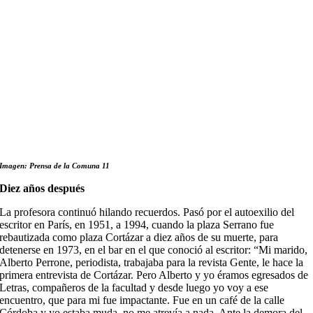
Imagen: Prensa de la Comuna 11
Diez años después
La profesora continuó hilando recuerdos. Pasó por el autoexilio del
escritor en París, en 1951, a 1994, cuando la plaza Serrano fue
rebautizada como plaza Cortázar a diez años de su muerte, para
detenerse en 1973, en el bar en el que conoció al escritor: “Mi marido,
Alberto Perrone, periodista, trabajaba para la revista Gente, le hace la
primera entrevista de Cortázar. Pero Alberto y yo éramos egresados de
Letras, compañeros de la facultad y desde luego yo voy a ese
encuentro, que para mi fue impactante. Fue en un café de la calle
Córdoba y yo estaba muda, no me atrevía a nada. Ante la demora del