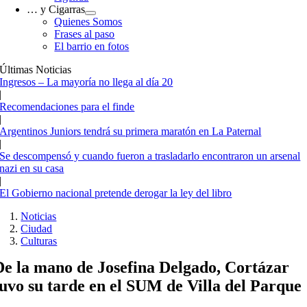
… y Cigarras
Quienes Somos
Frases al paso
El barrio en fotos
Últimas Noticias
Ingresos – La mayoría no llega al día 20
|
Recomendaciones para el finde
|
Argentinos Juniors tendrá su primera maratón en La Paternal
|
Se descompensó y cuando fueron a trasladarlo encontraron un arsenal
nazi en su casa
|
El Gobierno nacional pretende derogar la ley del libro
Noticias
Ciudad
Culturas
De la mano de Josefina Delgado, Cortázar
tuvo su tarde en el SUM de Villa del Parque