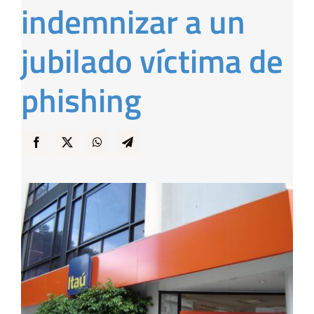
indemnizar a un
… y Cigarras
jubilado víctima de
phishing