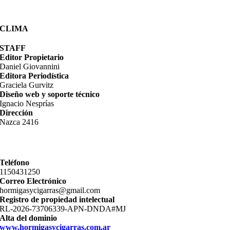
CLIMA
STAFF
Editor Propietario
Daniel Giovannini
Editora Periodística
Graciela Gurvitz
Diseño web y soporte técnico
Ignacio Nesprías
Dirección
Nazca 2416
Teléfono
11­50431250
Correo Electrónico
hormigasycigarras@gmail.com
Registro de propiedad intelectual
RL-2026-73706339-APN-DNDA#MJ
Alta del dominio
www.hormigasycigarras.com.ar