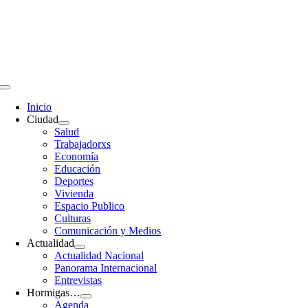
Saltar
al
contenido
Toggle
Navigation
Inicio
Ciudad
Salud
Trabajadorxs
Economía
Educación
Deportes
Vivienda
Espacio Publico
Culturas
Comunicación y Medios
Actualidad
Actualidad Nacional
Panorama Internacional
Entrevistas
Hormigas…
Agenda