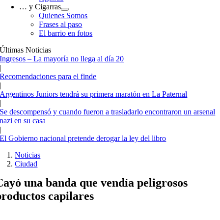
… y Cigarras
Quienes Somos
Frases al paso
El barrio en fotos
Últimas Noticias
Ingresos – La mayoría no llega al día 20
|
Recomendaciones para el finde
|
Argentinos Juniors tendrá su primera maratón en La Paternal
|
Se descompensó y cuando fueron a trasladarlo encontraron un arsenal
nazi en su casa
|
El Gobierno nacional pretende derogar la ley del libro
Noticias
Ciudad
Cayó una banda que vendía peligrosos
productos capilares