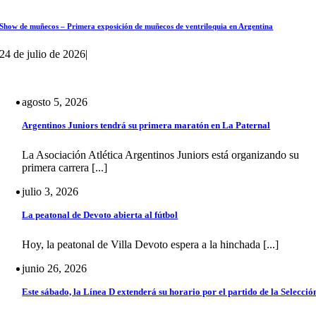
Show de muñecos – Primera exposición de muñecos de ventriloquia en Argentina
24 de julio de 2026
|
agosto 5, 2026
Argentinos Juniors tendrá su primera maratón en La Paternal
La Asociación Atlética Argentinos Juniors está organizando su
primera carrera [...]
julio 3, 2026
La peatonal de Devoto abierta al fútbol
Hoy, la peatonal de Villa Devoto espera a la hinchada [...]
junio 26, 2026
Este sábado, la Línea D extenderá su horario por el partido de la Selecció