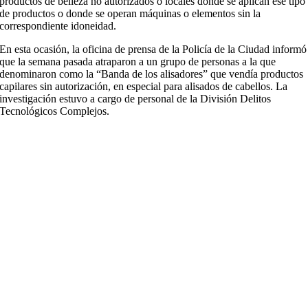
productos de belleza no autorizados o locales donde se aplican ese tipo
de productos o donde se operan máquinas o elementos sin la
correspondiente idoneidad.
En esta ocasión, la oficina de prensa de la Policía de la Ciudad informó
que la semana pasada atraparon a un grupo de personas a la que
denominaron como la “Banda de los alisadores” que vendía productos
capilares sin autorización, en especial para alisados de cabellos. La
investigación estuvo a cargo de personal de la División Delitos
Tecnológicos Complejos.