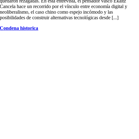
quedaron rezagadas. En esta entrevista, el pensador vasco Ekaitz
Cancela hace un recorrido por el vínculo entre economía digital y
neoliberalismo, el caso chino como espejo incómodo y las
posibilidades de construir alternativas tecnológicas desde [...]
Condena historica