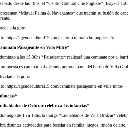
 sábado desde las 19hs, el *Centro Cultural Che Pugliese*, Boyacá 1508
 presentan *Miguel Palma & Navegantes* que traerán su fusión de canci
rante.
trada a la gorra
nfo: https://agendacultural15.com/centro-cultural-che-pugliese-5/
aminata Paisajeante en Villa Mitre*
 domingo a las 15.30hs *Paisajeante* realizará una caminata por el bar
 propuesta es caminar paisajeando por una parte del barrio de Villa Gra
tividad a la gorra
nfo: https://agendacultural15.com/caminata-paisajeante-en-villa-mitre/
nfancias*
ndiablados de Ortúzar celebra a las infancias*
 domingo de 15 a 18hs, la murga *Endiablados de Villa Ortúzar* celebra
rá distintas actividades para festejar en familia: juegos, rincón de arte, 