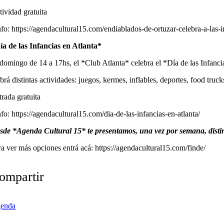
tividad gratuita
nfo: https://agendacultural15.com/endiablados-de-ortuzar-celebra-a-las-i
ía de las Infancias en Atlanta*
 domingo de 14 a 17hs, el *Club Atlanta* celebra el *Día de las Infanci
brá distintas actividades: juegos, kermes, inflables, deportes, food tru
trada gratuita
fo: https://agendacultural15.com/dia-de-las-infancias-en-atlanta/
sde *Agenda Cultural 15* te presentamos, una vez por semana, distint
ra ver más opciones entrá acá: https://agendacultural15.com/finde/
ompartir
enda