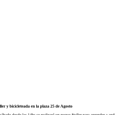
ller y bicicleteada en la plaza 25 de Agosto
 sábado desde las 14hs se realizará un nuevo *taller para aprender a and