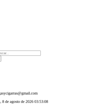
Saltar
al
contenido
scar:
gasycigarras@gmail.com
, 8 de agosto de 2026
03:53:09
oggle