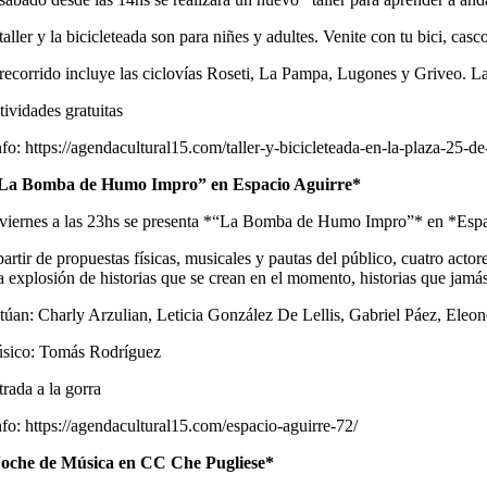
taller y la bicicleteada son para niñes y adultes. Venite con tu bici, casc
 recorrido incluye las ciclovías Roseti, La Pampa, Lugones y Griveo. La 
tividades gratuitas
nfo: https://agendacultural15.com/taller-y-bicicleteada-en-la-plaza-25-de
La Bomba de Humo Impro” en Espacio Aguirre*
 viernes a las 23hs se presenta *“La Bomba de Humo Impro”* en *Espaci
partir de propuestas físicas, musicales y pautas del público, cuatro ac
a explosión de historias que se crean en el momento, historias que jamás
túan: Charly Arzulian, Leticia González De Lellis, Gabriel Páez, Ele
sico: Tomás Rodríguez
trada a la gorra
nfo: https://agendacultural15.com/espacio-aguirre-72/
oche de Música en CC Che Pugliese*