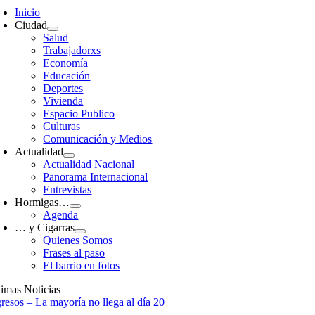
avigation
Inicio
Ciudad
Salud
Trabajadorxs
Economía
Educación
Deportes
Vivienda
Espacio Publico
Culturas
Comunicación y Medios
Actualidad
Actualidad Nacional
Panorama Internacional
Entrevistas
Hormigas…
Agenda
… y Cigarras
Quienes Somos
Frases al paso
El barrio en fotos
timas Noticias
gresos – La mayoría no llega al día 20