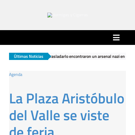
Saltar
al
contenido
Toggle
Naviga
uando fueron a trasladarlo encontraron un arsenal nazi en su casa
Últimas Noticias
|
Inicio
Agenda
Ciudad
La Plaza Aristóbulo
Actualidad
del Valle se viste
Hormigas…
de feria
… y Cigarras