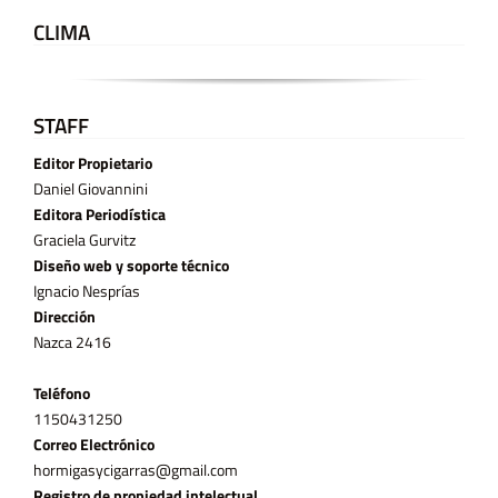
CLIMA
STAFF
Editor Propietario
Daniel Giovannini
Editora Periodística
Graciela Gurvitz
Diseño web y soporte técnico
Ignacio Nesprías
Dirección
Nazca 2416
Teléfono
11­50431250
Correo Electrónico
hormigasycigarras@gmail.com
Registro de propiedad intelectual