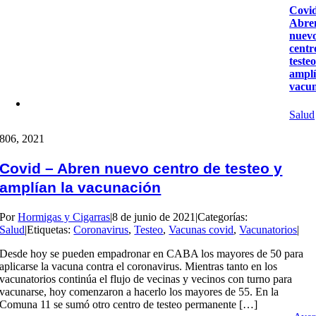
Covid
Abre
nuev
centr
testeo
amplí
vacu
Salud
8
06, 2021
Covid – Abren nuevo centro de testeo y
amplían la vacunación
Por
Hormigas y Cigarras
|
8 de junio de 2021
|
Categorías:
Salud
|
Etiquetas:
Coronavirus
,
Testeo
,
Vacunas covid
,
Vacunatorios
|
Desde hoy se pueden empadronar en CABA los mayores de 50 para
aplicarse la vacuna contra el coronavirus. Mientras tanto en los
vacunatorios continúa el flujo de vecinas y vecinos con turno para
vacunarse, hoy comenzaron a hacerlo los mayores de 55. En la
Comuna 11 se sumó otro centro de testeo permanente […]