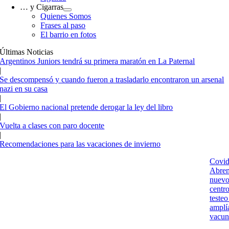
… y Cigarras
Quienes Somos
Frases al paso
El barrio en fotos
Últimas Noticias
Argentinos Juniors tendrá su primera maratón en La Paternal
|
Se descompensó y cuando fueron a trasladarlo encontraron un arsenal
nazi en su casa
|
El Gobierno nacional pretende derogar la ley del libro
|
Vuelta a clases con paro docente
|
Recomendaciones para las vacaciones de invierno
Covid
Abre
nuev
centr
testeo
amplí
vacun