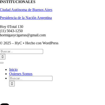
INSTITUCIONALES
Ciudad Autónoma de Buenos Aires
Presidencia de la Nación Argentina
Hoy 0
Total 130
(11) ­5043-1250
hormigasycigarras@gmail.com
© 2025 – HyC • Hecho con WordPress
Buscar:
Toggle
Navigation
Inicio
Quienes Somos
Buscar: