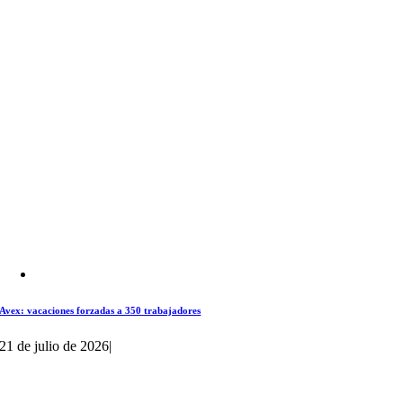
Avex: vacaciones forzadas a 350 trabajadores
21 de julio de 2026
|