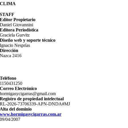
CLIMA
STAFF
Editor Propietario
Daniel Giovannini
Editora Periodística
Graciela Gurvitz
Diseño web y soporte técnico
Ignacio Nesprías
Dirección
Nazca 2416
Teléfono
11­50431250
Correo Electrónico
hormigasycigarras@gmail.com
Registro de propiedad intelectual
RL-2026-73706339-APN-DNDA#MJ
Alta del dominio
www.hormigasycigarras.com.ar
09/04/2007