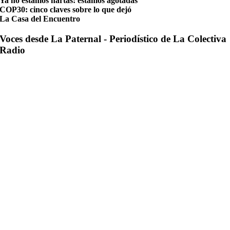
Ya no estamos hartas: estamos agotadas
COP30: cinco claves sobre lo que dejó
La Casa del Encuentro
Voces desde La Paternal - Periodístico de La Colectiva
Radio