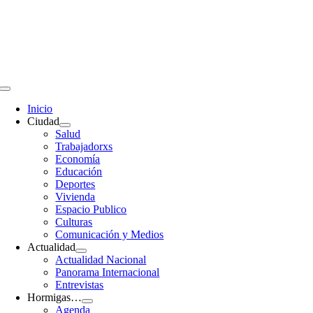
Saltar
al
contenido
Toggle
Navigation
Inicio
Ciudad
Salud
Trabajadorxs
Economía
Educación
Deportes
Vivienda
Espacio Publico
Culturas
Comunicación y Medios
Actualidad
Actualidad Nacional
Panorama Internacional
Entrevistas
Hormigas…
Agenda