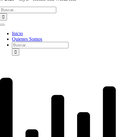
Buscar:
Toggle
Navigation
Inicio
Quienes Somos
Buscar: