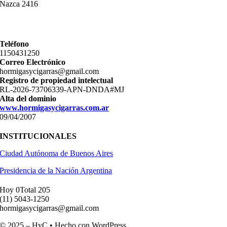
Nazca 2416
Teléfono
11­50431250
Correo Electrónico
hormigasycigarras@gmail.com
Registro de propiedad intelectual
RL-2026-73706339-APN-DNDA#MJ
Alta del dominio
www.hormigasycigarras.com.ar
09/04/2007
INSTITUCIONALES
Ciudad Autónoma de Buenos Aires
Presidencia de la Nación Argentina
Hoy 0
Total 205
(11) ­5043-1250
hormigasycigarras@gmail.com
© 2025 – HyC • Hecho con WordPress