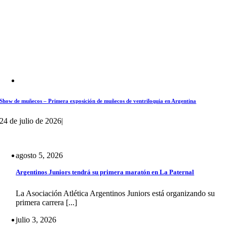
Show de muñecos – Primera exposición de muñecos de ventriloquia en Argentina
24 de julio de 2026
|
agosto 5, 2026
Argentinos Juniors tendrá su primera maratón en La Paternal
La Asociación Atlética Argentinos Juniors está organizando su
primera carrera [...]
julio 3, 2026