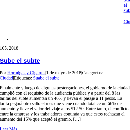
el
sub
Ci
1
05, 2018
Sube el subte
Por
Hormigas y Cigarras
|
1 de mayo de 2018
|
Categorías:
Ciudad
|
Etiquetas:
Suabe el subte
|
Finalmente y luego de algunas postergaciones, el gobierno de la ciudad
cumplió con el requisito de la audiencia pública y a partir del 8 las
tarifas del subte aumentan un 46% y llevan el pasaje a 11 pesos. La
tarifa pegará otro salto el mes que viene cuando totalice un 66% de
aumento y lleve el valor del viaje a los $12.50. Entre tanto, el conflicto
entre la empresa y los trabajadores continúa ya que estos rechazan el
aumento del 15% que aceptó el gremio. […]
Leer Más