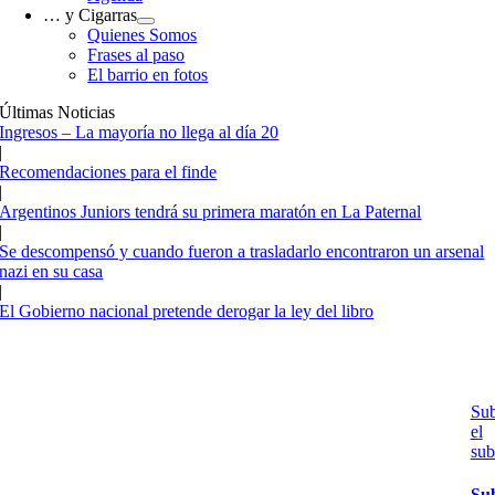
… y Cigarras
Quienes Somos
Frases al paso
El barrio en fotos
Últimas Noticias
Ingresos – La mayoría no llega al día 20
|
Recomendaciones para el finde
|
Argentinos Juniors tendrá su primera maratón en La Paternal
|
Se descompensó y cuando fueron a trasladarlo encontraron un arsenal
nazi en su casa
|
El Gobierno nacional pretende derogar la ley del libro
Su
el
sub
Su