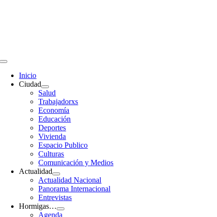
Saltar
al
contenido
Toggle
Navigation
Inicio
Ciudad
Salud
Trabajadorxs
Economía
Educación
Deportes
Vivienda
Espacio Publico
Culturas
Comunicación y Medios
Actualidad
Actualidad Nacional
Panorama Internacional
Entrevistas
Hormigas…
Agenda