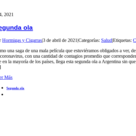
4, 2021
egunda ola
r
Hormigas y Cigarras
|
3 de abril de 2021
|
Categorías:
Salud
|
Etiquetas:
C
mo una saga de una mala película que estuviéramos obligados a ver, de
 coronavirus, con una cantidad de contagios promedio que corresponden
e en la mayoría de los países, llega esta segunda ola a Argentina sin qu
]
er Más
Segunda ola