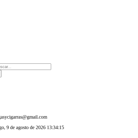
Saltar
al
contenido
scar:
gasycigarras@gmail.com
o, 9 de agosto de 2026
13:34:15
oggle