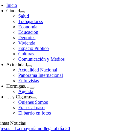
avigation
Inicio
Ciudad
Salud
Trabajadorxs
Economía
Educación
Deportes
Vivienda
Espacio Publico
Culturas
Comunicación y Medios
Actualidad
Actualidad Nacional
Panorama Internacional
Entrevistas
Hormigas…
Agenda
… y Cigarras
Quienes Somos
Frases al paso
El barrio en fotos
timas Noticias
gresos – La mayoría no llega al día 20