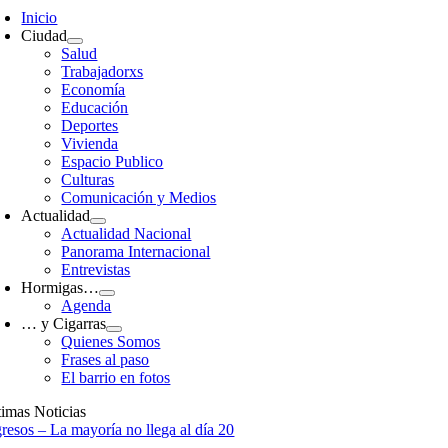
avigation
Inicio
Ciudad
Salud
Trabajadorxs
Economía
Educación
Deportes
Vivienda
Espacio Publico
Culturas
Comunicación y Medios
Actualidad
Actualidad Nacional
Panorama Internacional
Entrevistas
Hormigas…
Agenda
… y Cigarras
Quienes Somos
Frases al paso
El barrio en fotos
timas Noticias
gresos – La mayoría no llega al día 20