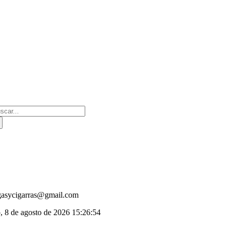
Saltar
al
contenido
scar:
gasycigarras@gmail.com
, 8 de agosto de 2026
15:26:54
oggle