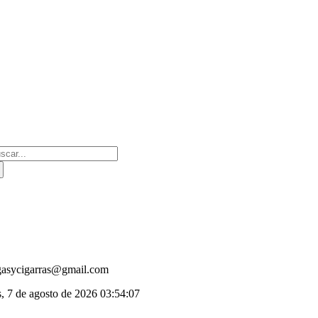
Saltar
al
contenido
scar:
gasycigarras@gmail.com
s, 7 de agosto de 2026
03:54:07
oggle