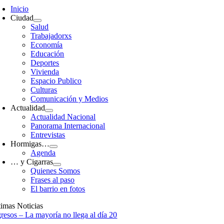
avigation
Inicio
Ciudad
Salud
Trabajadorxs
Economía
Educación
Deportes
Vivienda
Espacio Publico
Culturas
Comunicación y Medios
Actualidad
Actualidad Nacional
Panorama Internacional
Entrevistas
Hormigas…
Agenda
… y Cigarras
Quienes Somos
Frases al paso
El barrio en fotos
timas Noticias
gresos – La mayoría no llega al día 20