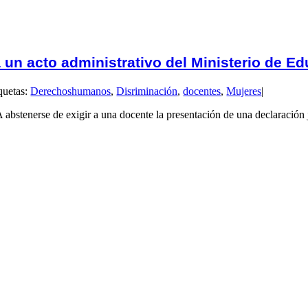
ta un acto administrativo del Ministerio de E
quetas:
Derechoshumanos
,
Disriminación
,
docentes
,
Mujeres
|
bstenerse de exigir a una docente la presentación de una declaración j