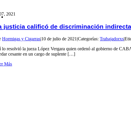
07, 2021
a justicia calificó de discriminación indirec
r
Hormigas y Cigarras
|
10 de julio de 2021
|
Categorías:
Trabajadorxs
|
Eti
í lo resolvió la jueza López Vergara quien ordenó al gobierno de CABA a
edar cesante en un cargo de suplente […]
er Más