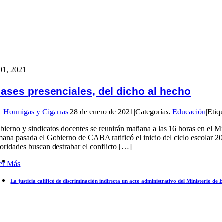
01, 2021
lases presenciales, del dicho al hecho
r
Hormigas y Cigarras
|
28 de enero de 2021
|
Categorías:
Educación
|
Etiq
bierno y sindicatos docentes se reunirán mañana a las 16 horas en el Min
mana pasada el Gobierno de CABA ratificó el inicio del ciclo escolar 202
toridades buscan destrabar el conflicto […]
er Más
La justicia calificó de discriminación indirecta un acto administrativo del Ministerio de