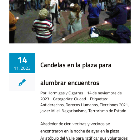
… y Cigarras
14
Candelas en la plaza para
11, 2023
alumbrar encuentros
Por
Hormigas y Cigarras
|
14 de noviembre de
2023
|
Categorías:
Ciudad
|
Etiquetas:
Antiderechos
,
Derecos Humanos
,
Elecciones 2021
,
Javier Milei
,
Negacionismo
,
Terrorismo de Estado
Alrededor de cien vecinas y vecinos se
encontraron en la noche de ayer en la plaza
Aristóbulo del Valle para ratificar sus voluntades