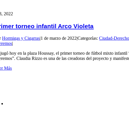
3, 2022
rimer torneo infantil Arco Violeta
r
Hormigas y Cigarras
|
1 de marzo de 2022
|
Categorías:
Ciudad-Derech
eremos
|
 jugó hoy en la plaza Houssay, el primer torneo de fútbol mixto infanti
eremos”. Claudia Rizzo es una de las creadoras del proyecto y manifest
er Más