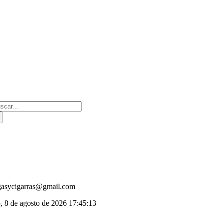
Saltar
al
contenido
scar:
gasycigarras@gmail.com
, 8 de agosto de 2026
17:45:13
oggle