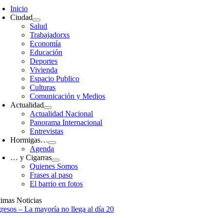
avigation
Inicio
Ciudad
Salud
Trabajadorxs
Economía
Educación
Deportes
Vivienda
Espacio Publico
Culturas
Comunicación y Medios
Actualidad
Actualidad Nacional
Panorama Internacional
Entrevistas
Hormigas…
Agenda
… y Cigarras
Quienes Somos
Frases al paso
El barrio en fotos
timas Noticias
gresos – La mayoría no llega al día 20