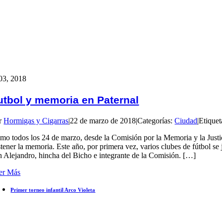
03, 2018
utbol y memoria en Paternal
r
Hormigas y Cigarras
|
22 de marzo de 2018
|
Categorías:
Ciudad
|
Etiquet
mo todos los 24 de marzo, desde la Comisión por la Memoria y la Justic
stener la memoria. Este año, por primera vez, varios clubes de fútbol
n Alejandro, hincha del Bicho e integrante de la Comisión. […]
er Más
Primer torneo infantil Arco Violeta