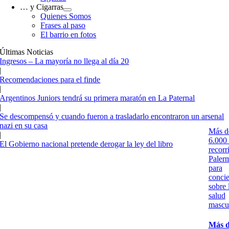
… y Cigarras
Quienes Somos
Frases al paso
El barrio en fotos
Últimas Noticias
Ingresos – La mayoría no llega al día 20
|
Recomendaciones para el finde
|
Argentinos Juniors tendrá su primera maratón en La Paternal
|
Se descompensó y cuando fueron a trasladarlo encontraron un arsenal
nazi en su casa
Más d
|
6.000
El Gobierno nacional pretende derogar la ley del libro
recorr
Paler
para
concie
sobre 
salud
mascu
Más 