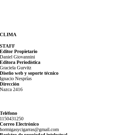
CLIMA
STAFF
Editor Propietario
Daniel Giovannini
Editora Periodística
Graciela Gurvitz
Diseño web y soporte técnico
Ignacio Nesprías
Dirección
Nazca 2416
Teléfono
11­50431250
Correo Electrónico
hormigasycigarras@gmail.com
Registro de propiedad intelectual