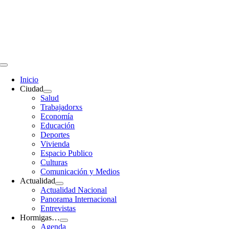
Saltar
al
contenido
Toggle
Navigation
Inicio
Ciudad
Salud
Trabajadorxs
Economía
Educación
Deportes
Vivienda
Espacio Publico
Culturas
Comunicación y Medios
Actualidad
Actualidad Nacional
Panorama Internacional
Entrevistas
Hormigas…
Agenda