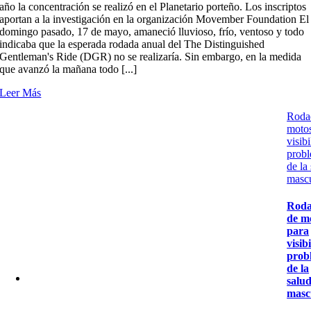
año la concentración se realizó en el Planetario porteño. Los inscriptos
aportan a la investigación en la organización Movember Foundation El
domingo pasado, 17 de mayo, amaneció lluvioso, frío, ventoso y todo
indicaba que la esperada rodada anual del The Distinguished
Gentleman's Ride (DGR) no se realizaría. Sin embargo, en la medida
que avanzó la mañana todo [...]
Leer Más
Roda
motos
visibi
prob
de la
masc
Rod
de m
para
visib
prob
de la
salu
masc