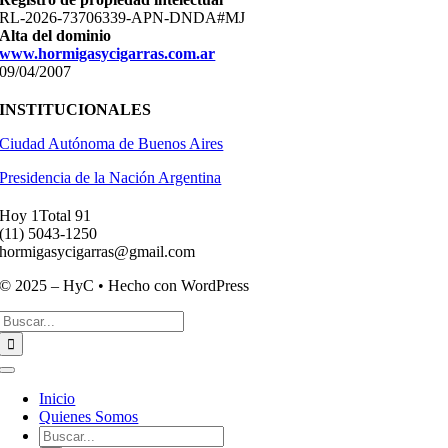
RL-2026-73706339-APN-DNDA#MJ
Alta del dominio
www.hormigasycigarras.com.ar
09/04/2007
INSTITUCIONALES
Ciudad Autónoma de Buenos Aires
Presidencia de la Nación Argentina
Hoy 1
Total 91
(11) ­5043-1250
hormigasycigarras@gmail.com
© 2025 – HyC • Hecho con WordPress
Buscar:
Toggle
Navigation
Inicio
Quienes Somos
Buscar: