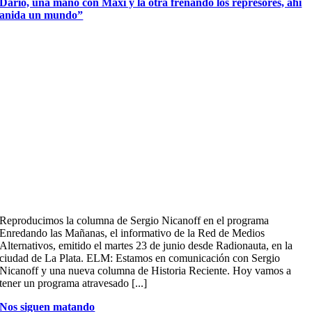
Darío, una mano con Maxi y la otra frenando los represores, ahí
anida un mundo”
Reproducimos la columna de Sergio Nicanoff en el programa
Enredando las Mañanas, el informativo de la Red de Medios
Alternativos, emitido el martes 23 de junio desde Radionauta, en la
ciudad de La Plata. ELM: Estamos en comunicación con Sergio
Nicanoff y una nueva columna de Historia Reciente. Hoy vamos a
tener un programa atravesado [...]
Nos siguen matando