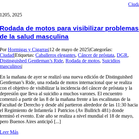
Ciud
12
05, 2025
Rodada de motos para visibilizar problemas
de la salud masculina
Por
Hormigas y Cigarras
|
12 de mayo de 2025
|
Categorías:
Ciudad
|
Etiquetas:
Caballeros elegantes
,
Cáncer de próstata
,
DGR
,
Distinguished Gentleman’s Ride
,
Rodada de motos
,
Suicidios
masculinos
|
En la mañana de ayer se realizó una nueva edición de Distinguished
Gentleman’s Ride, una rodada de motos internacional que se realiza
con el objetivo de visibilizar la incidencia del cáncer de próstata y la
depresión que lleva al suicidio a muchos varones. El encuentro
comenzó a partir de las 8 de la mañana frente a las escalinatas de la
Facultad de Derecho y desde ahí partieron alrededor de las 11:30 hacia
el Regimiento de Infantería 1 Patricios (Av Bullrich 481) donde
terminó el evento. Este año se realiza a nivel mundial el 18 de mayo,
pero Buenos Aires anticipó [...]
Leer Más