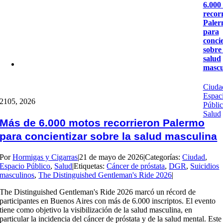
6.000
recor
Pale
para
conci
sobre 
salud
mascu
Ciuda
Espac
21
05, 2026
Públi
Salud
Más de 6.000 motos recorrieron Palermo
para concientizar sobre la salud masculina
Por
Hormigas y Cigarras
|
21 de mayo de 2026
|
Categorías:
Ciudad
,
Espacio Público
,
Salud
|
Etiquetas:
Cáncer de próstata
,
DGR
,
Suicidios
masculinos
,
The Distinguished Gentleman's Ride 2026
|
The Distinguished Gentleman's Ride 2026 marcó un récord de
participantes en Buenos Aires con más de 6.000 inscriptos. El evento
tiene como objetivo la visibilización de la salud masculina, en
particular la incidencia del cáncer de próstata y de la salud mental. Este