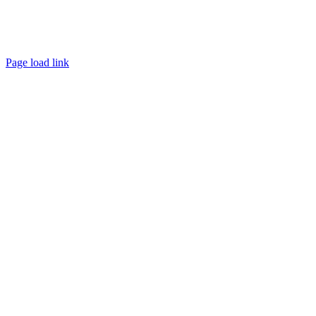
Page load link
Ir
a
Arriba