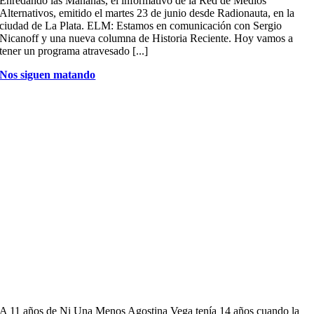
Enredando las Mañanas, el informativo de la Red de Medios
Alternativos, emitido el martes 23 de junio desde Radionauta, en la
ciudad de La Plata. ELM: Estamos en comunicación con Sergio
Nicanoff y una nueva columna de Historia Reciente. Hoy vamos a
tener un programa atravesado [...]
Nos siguen matando
A 11 años de Ni Una Menos Agostina Vega tenía 14 años cuando la