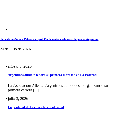
Show de muñecos – Primera exposición de muñecos de ventriloquia en Argentina
24 de julio de 2026
|
agosto 5, 2026
Argentinos Juniors tendrá su primera maratón en La Paternal
La Asociación Atlética Argentinos Juniors está organizando su
primera carrera [...]
julio 3, 2026
La peatonal de Devoto abierta al fútbol