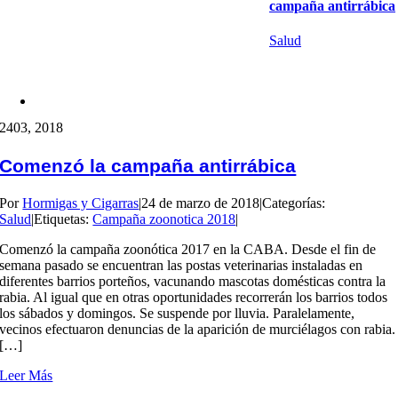
campaña antirrábica
Salud
24
03, 2018
Comenzó la campaña antirrábica
Por
Hormigas y Cigarras
|
24 de marzo de 2018
|
Categorías:
Salud
|
Etiquetas:
Campaña zoonotica 2018
|
Comenzó la campaña zoonótica 2017 en la CABA. Desde el fin de
semana pasado se encuentran las postas veterinarias instaladas en
diferentes barrios porteños, vacunando mascotas domésticas contra la
rabia. Al igual que en otras oportunidades recorrerán los barrios todos
los sábados y domingos. Se suspende por lluvia. Paralelamente,
vecinos efectuaron denuncias de la aparición de murciélagos con rabia.
[…]
Leer Más