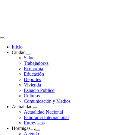
Saltar
al
contenido
Toggle
Navigation
Inicio
Ciudad
Salud
Trabajadorxs
Economía
Educación
Deportes
Vivienda
Espacio Publico
Culturas
Comunicación y Medios
Actualidad
Actualidad Nacional
Panorama Internacional
Entrevistas
Hormigas…
Agenda