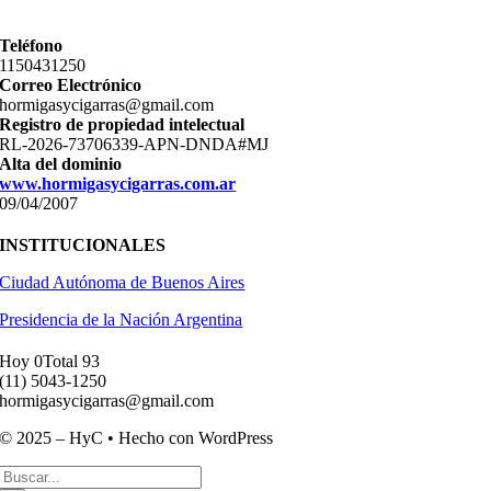
Teléfono
11­50431250
Correo Electrónico
hormigasycigarras@gmail.com
Registro de propiedad intelectual
RL-2026-73706339-APN-DNDA#MJ
Alta del dominio
www.hormigasycigarras.com.ar
09/04/2007
INSTITUCIONALES
Ciudad Autónoma de Buenos Aires
Presidencia de la Nación Argentina
Hoy 0
Total 93
(11) ­5043-1250
hormigasycigarras@gmail.com
© 2025 – HyC • Hecho con WordPress
Buscar: