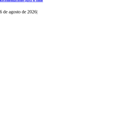
Recomendaciones para el finde
6 de agosto de 2026
|