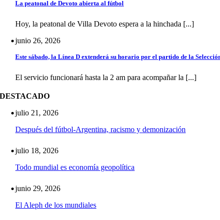
La peatonal de Devoto abierta al fútbol
Hoy, la peatonal de Villa Devoto espera a la hinchada [...]
junio 26, 2026
Este sábado, la Línea D extenderá su horario por el partido de la Selecció
El servicio funcionará hasta la 2 am para acompañar la [...]
DESTACADO
julio 21, 2026
Después del fútbol-Argentina, racismo y demonización
julio 18, 2026
Todo mundial es economía geopolítica
junio 29, 2026
El Aleph de los mundiales