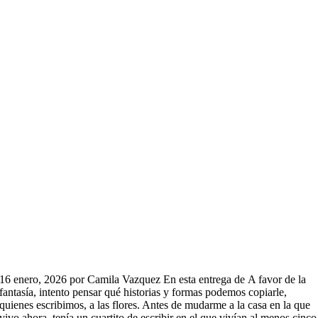
16 enero, 2026 por Camila Vazquez En esta entrega de A favor de la
fantasía, intento pensar qué historias y formas podemos copiarle,
quienes escribimos, a las flores. Antes de mudarme a la casa en la que
vivo ahora, tenía un cuartito de escribir en el que vivían al menos cinco