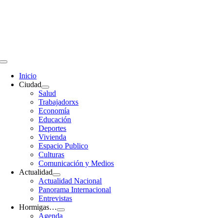
Saltar
al
contenido
Toggle
Navigation
Inicio
Ciudad
Salud
Trabajadorxs
Economía
Educación
Deportes
Vivienda
Espacio Publico
Culturas
Comunicación y Medios
Actualidad
Actualidad Nacional
Panorama Internacional
Entrevistas
Hormigas…
Agenda