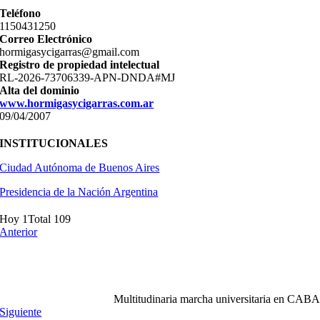
Teléfono
11­50431250
Correo Electrónico
hormigasycigarras@gmail.com
Registro de propiedad intelectual
RL-2026-73706339-APN-DNDA#MJ
Alta del dominio
www.hormigasycigarras.com.ar
09/04/2007
INSTITUCIONALES
Ciudad Autónoma de Buenos Aires
Presidencia de la Nación Argentina
Hoy 1
Total 109
Anterior
Multitudinaria marcha universitaria en CAB
Siguiente