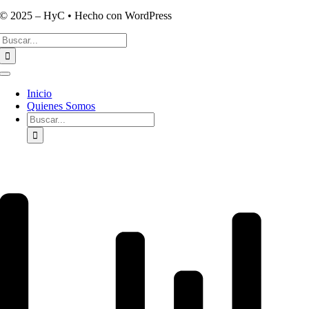
© 2025 – HyC • Hecho con WordPress
Buscar:
Toggle
Navigation
Inicio
Quienes Somos
Buscar: