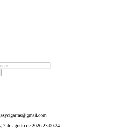
Saltar
al
contenido
scar:
gasycigarras@gmail.com
s, 7 de agosto de 2026
23:00:24
oggle