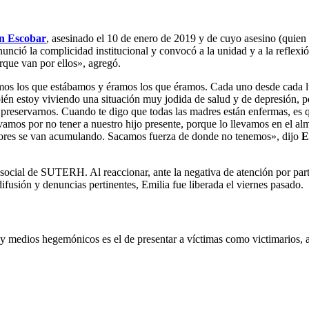
n Escobar
, asesinado el 10 de enero de 2019 y de cuyo asesino (quien 
ió la complicidad institucional y convocó a la unidad y a la reflexión 
rque van por ellos», agregó.
amos los que estábamos y éramos los que éramos. Cada uno desde cada 
én estoy viviendo una situación muy jodida de salud y de depresión, pe
reservarnos. Cuando te digo que todas las madres están enfermas, es q
vamos por no tener a nuestro hijo presente, porque lo llevamos en el al
lores se van acumulando. Sacamos fuerza de donde no tenemos», dijo
Em
social de SUTERH. Al reaccionar, ante la negativa de atención por parte 
fusión y denuncias pertinentes, Emilia fue liberada el viernes pasado.
y medios hegemónicos es el de presentar a víctimas como victimarios, a