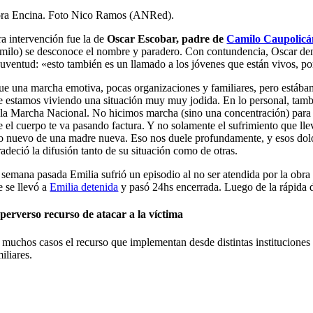
ra Encina. Foto Nico Ramos (ANRed).
ra intervención fue la de
Oscar Escobar, padre de
Camilo Caupolicá
milo) se desconoce el nombre y paradero. Con contundencia, Oscar denunc
 juventud: «esto también es un llamado a los jóvenes que están vivos, po
ue una marcha emotiva, pocas organizaciones y familiares, pero estáb
e estamos viviendo una situación muy muy jodida. En lo personal, tambi
 la Marcha Nacional. No hicimos marcha (sino una concentración) para p
e el cuerpo te va pasando factura. Y no solamente el sufrimiento que lle
jo nuevo de una madre nueva. Eso nos duele profundamente, y esos do
radeció la difusión tanto de su situación como de otras.
 semana pasada Emilia sufrió un episodio al no ser atendida por la obra 
e se llevó a
Emilia detenida
y pasó 24hs encerrada. Luego de la rápida di
 perverso recurso de atacar a la víctima
 muchos casos el recurso que implementan desde distintas instituciones 
iliares.