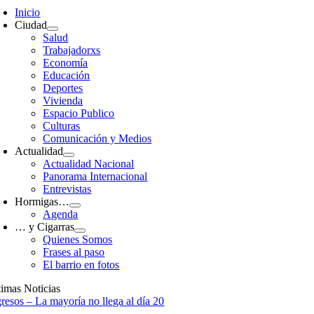
avigation
Inicio
Ciudad
Salud
Trabajadorxs
Economía
Educación
Deportes
Vivienda
Espacio Publico
Culturas
Comunicación y Medios
Actualidad
Actualidad Nacional
Panorama Internacional
Entrevistas
Hormigas…
Agenda
… y Cigarras
Quienes Somos
Frases al paso
El barrio en fotos
timas Noticias
gresos – La mayoría no llega al día 20