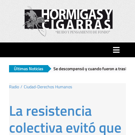
Saltar
al
contenido
Toggle
Naviga
Se descompensó y cuando fueron a trasladarlo encontraron un arsenal 
Últimas Noticias
Inicio
Radio
Ciudad-Derechos Humanos
Ciudad
La resistencia
Actualidad
colectiva evitó que
Hormigas…