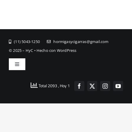
(11) ­5043-1250
hormigasycigarras@gmail.com
© 2025 – HyC • Hecho con WordPress
Toggle
Navigation
Inicio
Total 2093
, Hoy 1
Quienes Somos
Buscar: