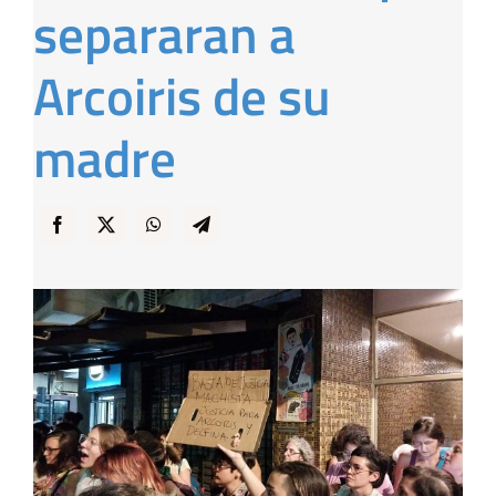
separaran a
… y Cigarras
Arcoiris de su
madre