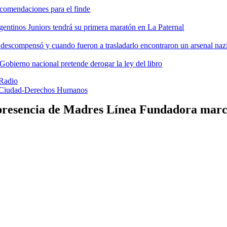
comendaciones para el finde
gentinos Juniors tendrá su primera maratón en La Paternal
 descompensó y cuando fueron a trasladarlo encontraron un arsenal nazi
 Gobierno nacional pretende derogar la ley del libro
Radio
Ciudad-Derechos Humanos
resencia de Madres Línea Fundadora marcó 