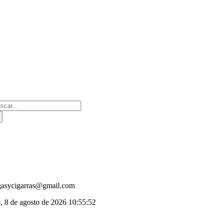
Saltar
al
contenido
scar:
gasycigarras@gmail.com
, 8 de agosto de 2026
10:55:52
oggle