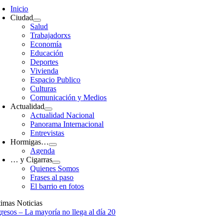
avigation
Inicio
Ciudad
Salud
Trabajadorxs
Economía
Educación
Deportes
Vivienda
Espacio Publico
Culturas
Comunicación y Medios
Actualidad
Actualidad Nacional
Panorama Internacional
Entrevistas
Hormigas…
Agenda
… y Cigarras
Quienes Somos
Frases al paso
El barrio en fotos
timas Noticias
gresos – La mayoría no llega al día 20