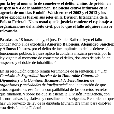
por la ley al momento de cometerse el delito: 2 años de prisión en
suspenso y 4 de inhabilitación. Balbuena estuvo infiltrado en la
agencia de noticias Rodolfo Walsh entre el 2002 y el 2013 y los
otros expolicías fueron sus jefes en la División Inteligencia de la
Policía Federal. No es usual que la justicia condene el espionaje a
organizaciones del ámbito civil, por lo que el fallo adquiere mayor
relevancia.
Pasadas las 18 horas de hoy, el juez Daniel Rafecas leyó el fallo
condenatorio a los expolicías
Américo Balbuena, Alejandro Sánchez
y Alfonso Ustares,
por el delito de incumplimiento de los deberes de
funcionario público. El juez aplicó la condena máxima prevista por la
ley vigente al momento de cometerse el delito, dos años de prisión en
suspenso y el doble de inhabilitación.
En su resolución ordenó remitir testimonios de la sentencia a
“…la
Comisión de Seguridad Interior de la Honorable Cámara de
Diputados y a la Comisión Bicameral de Fiscalización de
organismos y actividades de inteligencia”
con la intención de que
estos organismos evalúen la compatibilidad de los decretos secretos
que fundaron, y sobre los que se asienta la División Inteligencia, con
las normativas legislativas y constitucionales vigentes. Recordemos qu
hay un proyecto de ley de la diputada Myriam Bregman para disolver
esta división de la Federal.