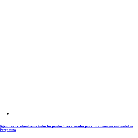
Agrotóxicos: absuelven a todos los productores acusados por contaminación ambiental en
Pergamino