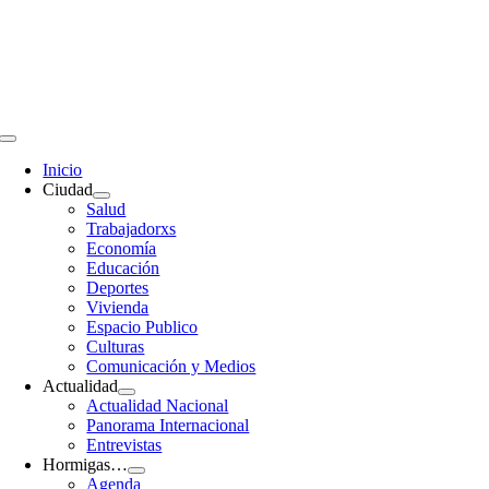
Saltar
al
contenido
Toggle
Navigation
Inicio
Ciudad
Salud
Trabajadorxs
Economía
Educación
Deportes
Vivienda
Espacio Publico
Culturas
Comunicación y Medios
Actualidad
Actualidad Nacional
Panorama Internacional
Entrevistas
Hormigas…
Agenda