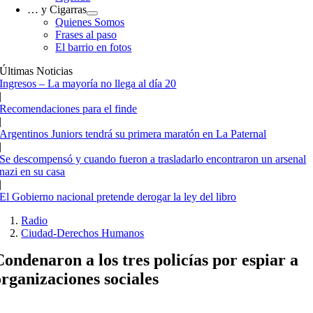
… y Cigarras
Quienes Somos
Frases al paso
El barrio en fotos
Últimas Noticias
Ingresos – La mayoría no llega al día 20
|
Recomendaciones para el finde
|
Argentinos Juniors tendrá su primera maratón en La Paternal
|
Se descompensó y cuando fueron a trasladarlo encontraron un arsenal
nazi en su casa
|
El Gobierno nacional pretende derogar la ley del libro
Radio
Ciudad-Derechos Humanos
Condenaron a los tres policías por espiar a
organizaciones sociales