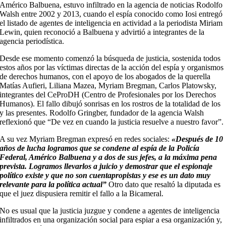
Américo Balbuena, estuvo infiltrado en la agencia de noticias Rodolfo
Walsh entre 2002 y 2013, cuando el espía conocido como Iosi entregó
el listado de agentes de inteligencia en actividad a la periodista Miriam
Lewin, quien reconoció a Balbuena y advirtió a integrantes de la
agencia periodística.
Desde ese momento comenzó la búsqueda de justicia, sostenida todos
estos años por las víctimas directas de la acción del espía y organismos
de derechos humanos, con el apoyo de los abogados de la querella
Matías Aufieri, Liliana Mazea, Myriam Bregman, Carlos Platowsky,
integrantes del CeProDH (Centro de Profesionales por los Derechos
Humanos). El fallo dibujó sonrisas en los rostros de la totalidad de los
y las presentes. Rodolfo Gringber, fundador de la agencia Walsh
reflexionó que “De vez en cuando la justicia resuelve a nuestro favor”.
A su vez Myriam Bregman expresó en redes sociales:
«Después de 10
años de lucha logramos que se condene al espía de la Policía
Federal, Américo Balbuena y a dos de sus jefes, a la máxima pena
prevista. Logramos llevarlos a juicio y demostrar que el espionaje
político existe y que no son cuentapropistas y ese es un dato muy
relevante para la política actual”
Otro dato que resaltó la diputada es
que el juez dispusiera remitir el fallo a la Bicameral.
No es usual que la justicia juzgue y condene a agentes de inteligencia
infiltrados en una organización social para espiar a esa organización y,