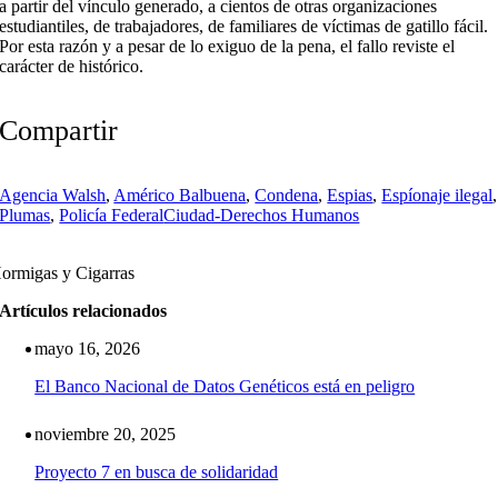
a partir del vínculo generado, a cientos de otras organizaciones
estudiantiles, de trabajadores, de familiares de víctimas de gatillo fácil.
Por esta razón y a pesar de lo exiguo de la pena, el fallo reviste el
carácter de histórico.
Compartir
Agencia Walsh
,
Américo Balbuena
,
Condena
,
Espias
,
Espíonaje ilegal
,
Plumas
,
Policía Federal
Ciudad-Derechos Humanos
ormigas y Cigarras
Artículos relacionados
mayo 16, 2026
El Banco Nacional de Datos Genéticos está en peligro
noviembre 20, 2025
Proyecto 7 en busca de solidaridad