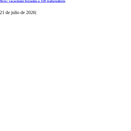
Avex: vacaciones forzadas a 350 trabajadores
21 de julio de 2026
|