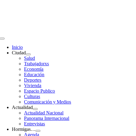
Saltar
al
contenido
Toggle
Navigation
Inicio
Ciudad
Salud
Trabajadorxs
Economía
Educación
Deportes
Vivienda
Espacio Publico
Culturas
Comunicación y Medios
Actualidad
Actualidad Nacional
Panorama Internacional
Entrevistas
Hormigas…
Agenda