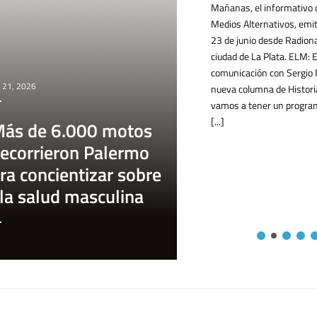
Mañanas, el informativo 
Medios Alternativos, emit
determina el valor monetario de los
23 de junio desde Radiona
libros, y destaca [...]
ciudad de La Plata. ELM:
comunicación con Sergio 
 21, 2026
nueva columna de Histori
vamos a tener un progra
[...]
ás de 6.000 motos
recorrieron Palermo
ra concientizar sobre
la salud masculina