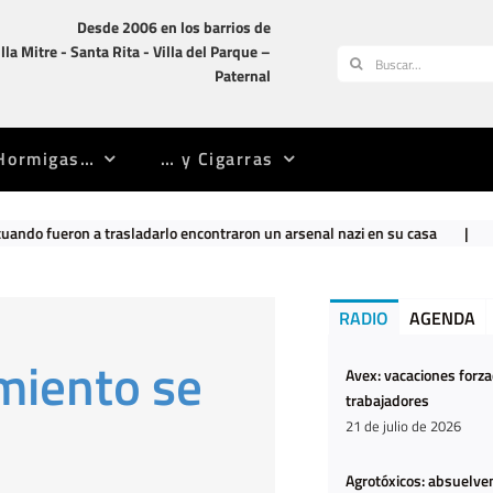
Desde 2006 en los barrios de
illa Mitre -­ Santa Rita -­ Villa del Parque –
Buscar:
Paternal
Hormigas…
… y Cigarras
rasladarlo encontraron un arsenal nazi en su casa
|
El Gobierno nac
RADIO
AGENDA
miento se
Avex: vacaciones forz
trabajadores
21 de julio de 2026
Agrotóxicos: absuelven