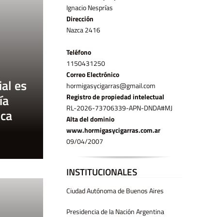
Ignacio Nesprías
Dirección
Nazca 2416
Teléfono
11­50431250
Correo Electrónico
al es
hormigasycigarras@gmail.com
ía
Registro de propiedad intelectual
RL-2026-73706339-APN-DNDA#MJ
ica
Alta del dominio
www.hormigasycigarras.com.ar
09/04/2007
INSTITUCIONALES
Ciudad Autónoma de Buenos Aires
Presidencia de la Nación Argentina