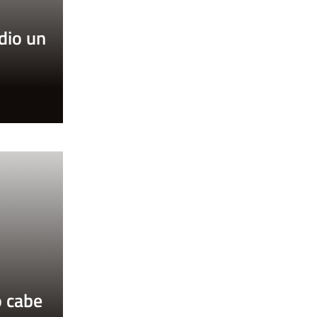
 dio un
o
o cabe