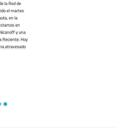
Ese movimiento que trascendió
de la Red de
recorrido por el vínculo entre economía
fronteras y [...]
digital y neoliberalismo, el caso chino
ido el martes
como espejo incómodo y las
uta, en la
posibilidades de construir alternativas
 Estamos en
tecnológicas desde [...]
Nicanoff y una
a Reciente. Hoy
ma atravesado