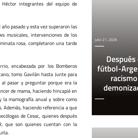
y Héctor integrantes del equipo de
l año pasado y esta vez superaron las
ws musicales, intervenciones de los
julio 21, 2026
aminata rosa, completaron una tarde
Después 
arrio, encabezada por los Bomberos
fútbol-Arge
scano, tomo Gavilán hasta Junte para
racismo
e al pasar y preguntar porque era la
demoniza
áncer de mama, haciendo hincapié en
 y la mamografía anual y sobre como
s. Además, haciendo referencia a que
inecólogas de Cesac, quienes después
AR, que son quienes cuentan con la
uita.