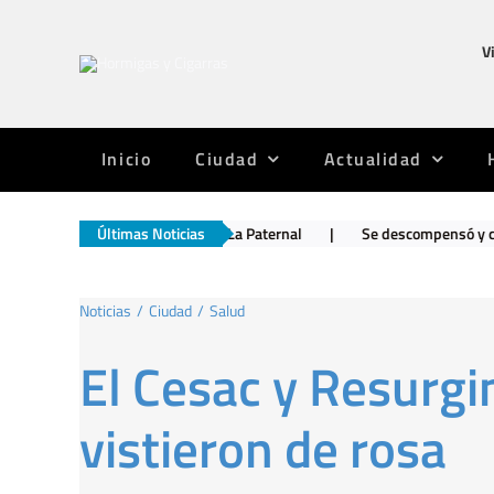
Saltar
al
V
contenido
Inicio
Ciudad
Actualidad
primera maratón en La Paternal
Últimas Noticias
|
Se descompensó y cuando fueron a t
Noticias
Ciudad
Salud
El Cesac y Resurgi
vistieron de rosa