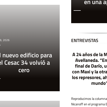
en una 
ENTREVISTAS
 9, 2026
l nuevo edificio para
A 24 años de la 
E
l G
obierno contra las
o
Avellaneda. “En
el Cesac 34 volvió a
final de Darío,
librerías-Libros com
quesos y gaseosas
cero
con Maxi y la otr
los represores, a
mundo
El gobierno quiere derogar la ley de
precio único del libro con la promesa de
que serán más baratos, aunque la
experiencia internacional y la evidencia
económica muestran otra cosa. En este
texto, Alejandro Dujovne explica porqué
la cuestión va más allá de cómo y quién
Reproducimos la columna
Nicanoff en el programa 