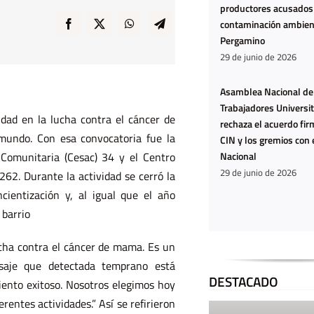
productores acusados
contaminación ambien
Pergamino
29 de junio de 2026
Asamblea Nacional de
Trabajadores Universit
dad en la lucha contra el cáncer de
rechaza el acuerdo fir
mundo. Con esa convocatoria fue la
CIN y los gremios con 
Nacional
 Comunitaria (Cesac) 34 y el Centro
29 de junio de 2026
62. Durante la actividad se cerró la
Ya no
cientización y, al igual que el año
estamos
 barrio
hartas:
ucha contra el cáncer de mama. Es un
estamos
nsaje que detectada temprano está
agotadas
DESTACADO
iento exitoso. Nosotros elegimos hoy
rentes actividades.” Así se refirieron