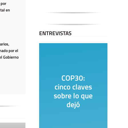
 por
tal en
ENTREVISTAS
arios,
mado por el
el Gobierno
COP30:
La Casa 
cinco claves
Encuent
sobre lo que
dejó