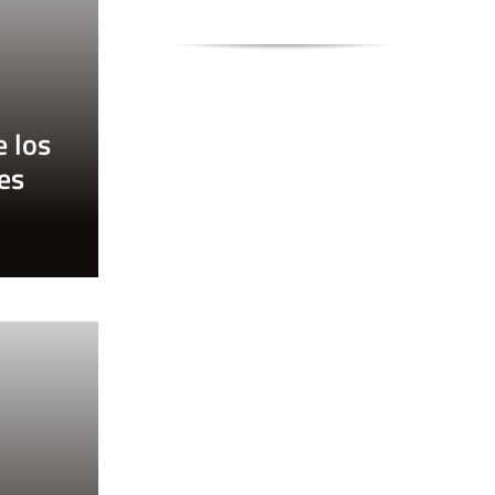
e los
es