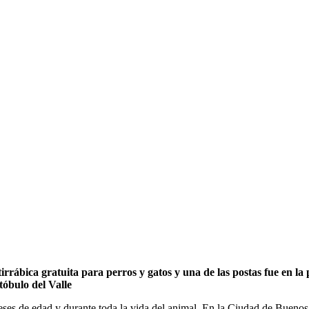
rrábica gratuita para perros y gatos y una de las postas fue en la 
stóbulo del Valle
 meses de edad y durante toda la vida del animal. En la Ciudad de Buenos