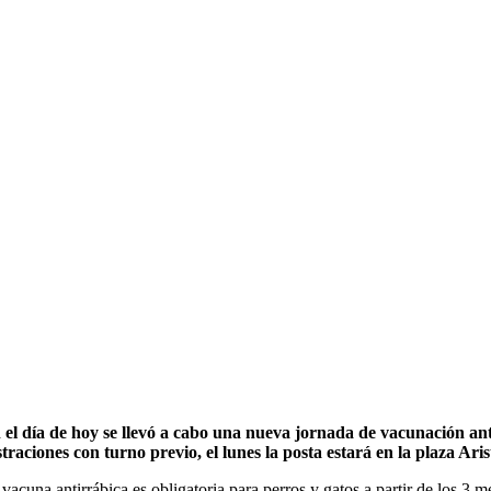
 el día de hoy se llevó a cabo una nueva jornada de vacunación anti
straciones con turno previo, el lunes la posta estará en la plaza Ari
 vacuna antirrábica es obligatoria para perros y gatos a partir de los 3