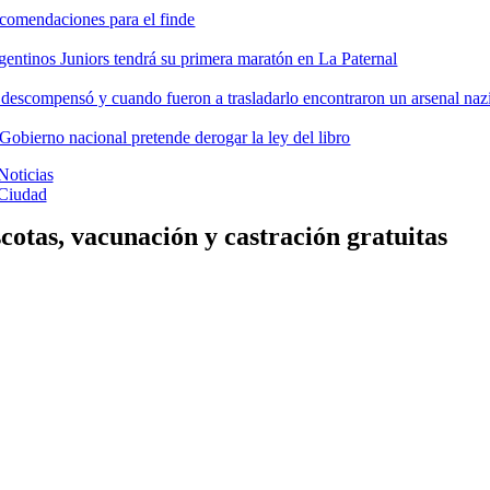
comendaciones para el finde
gentinos Juniors tendrá su primera maratón en La Paternal
 descompensó y cuando fueron a trasladarlo encontraron un arsenal nazi
 Gobierno nacional pretende derogar la ley del libro
Noticias
Ciudad
otas, vacunación y castración gratuitas