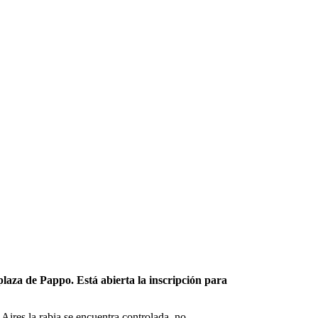
plaza de Pappo. Está abierta la inscripción para
 Aires la rabia se encuentra controlada, no