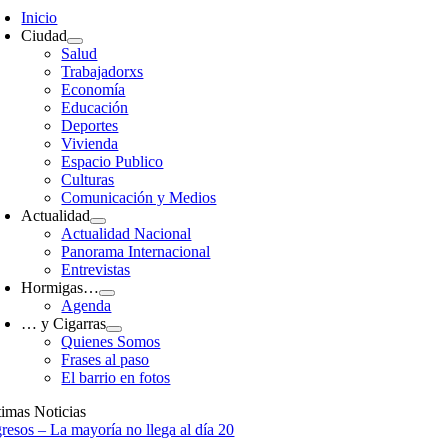
avigation
Inicio
Ciudad
Salud
Trabajadorxs
Economía
Educación
Deportes
Vivienda
Espacio Publico
Culturas
Comunicación y Medios
Actualidad
Actualidad Nacional
Panorama Internacional
Entrevistas
Hormigas…
Agenda
… y Cigarras
Quienes Somos
Frases al paso
El barrio en fotos
timas Noticias
gresos – La mayoría no llega al día 20