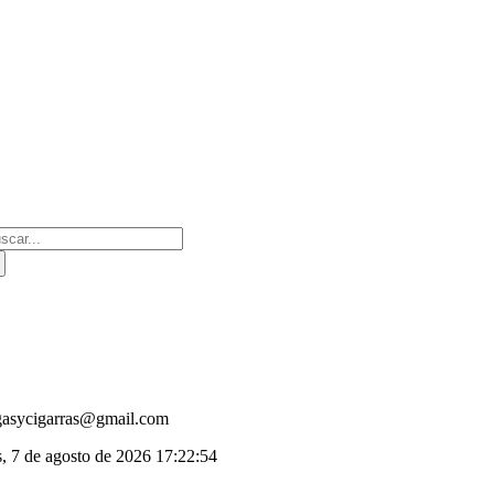
Saltar
al
contenido
scar:
gasycigarras@gmail.com
s, 7 de agosto de 2026
17:22:54
oggle