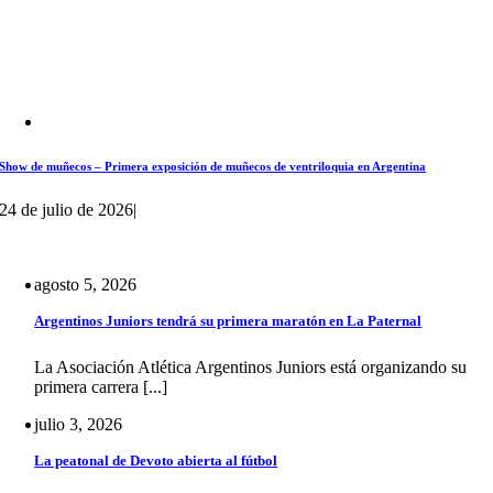
Show de muñecos – Primera exposición de muñecos de ventriloquia en Argentina
24 de julio de 2026
|
agosto 5, 2026
Argentinos Juniors tendrá su primera maratón en La Paternal
La Asociación Atlética Argentinos Juniors está organizando su
primera carrera [...]
julio 3, 2026
La peatonal de Devoto abierta al fútbol