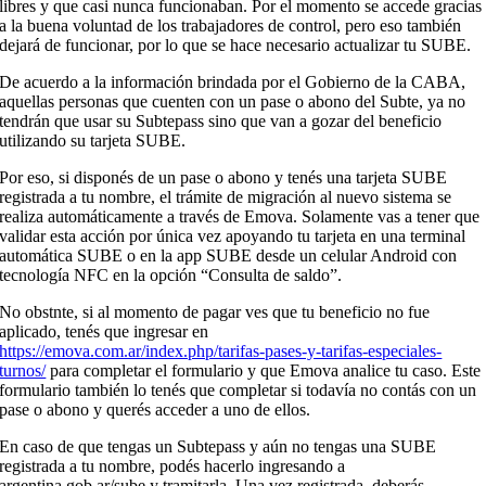
libres y que casi nunca funcionaban. Por el momento se accede gracias
a la buena voluntad de los trabajadores de control, pero eso también
dejará de funcionar, por lo que se hace necesario actualizar tu SUBE.
De acuerdo a la información brindada por el Gobierno de la CABA,
aquellas personas que cuenten con un pase o abono del Subte, ya no
tendrán que usar su Subtepass sino que van a gozar del beneficio
utilizando su tarjeta SUBE.
Por eso, si disponés de un pase o abono y tenés una tarjeta SUBE
registrada a tu nombre, el trámite de migración al nuevo sistema se
realiza automáticamente a través de Emova. Solamente vas a tener que
validar esta acción por única vez apoyando tu tarjeta en una terminal
automática SUBE o en la app SUBE desde un celular Android con
tecnología NFC en la opción “Consulta de saldo”.
No obstnte, si al momento de pagar ves que tu beneficio no fue
aplicado, tenés que ingresar en
https://emova.com.ar/index.php/tarifas-pases-y-tarifas-especiales-
turnos/
para completar el formulario y que Emova analice tu caso. Este
formulario también lo tenés que completar si todavía no contás con un
pase o abono y querés acceder a uno de ellos.
En caso de que tengas un Subtepass y aún no tengas una SUBE
registrada a tu nombre, podés hacerlo ingresando a
argentina.gob.ar/sube y tramitarla. Una vez registrada, deberás