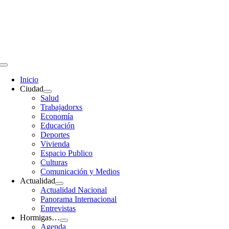
Saltar
al
contenido
Toggle
Navigation
Inicio
Ciudad
Salud
Trabajadorxs
Economía
Educación
Deportes
Vivienda
Espacio Publico
Culturas
Comunicación y Medios
Actualidad
Actualidad Nacional
Panorama Internacional
Entrevistas
Hormigas…
Agenda