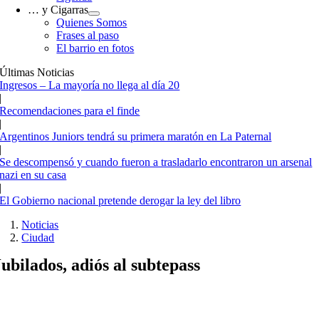
… y Cigarras
Quienes Somos
Frases al paso
El barrio en fotos
Últimas Noticias
Ingresos – La mayoría no llega al día 20
|
Recomendaciones para el finde
|
Argentinos Juniors tendrá su primera maratón en La Paternal
|
Se descompensó y cuando fueron a trasladarlo encontraron un arsenal
nazi en su casa
|
El Gobierno nacional pretende derogar la ley del libro
Noticias
Ciudad
Jubilados, adiós al subtepass