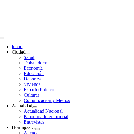
Saltar
al
contenido
Toggle
Navigation
Inicio
Ciudad
Salud
Trabajadorxs
Economía
Educación
Deportes
Vivienda
Espacio Publico
Culturas
Comunicación y Medios
Actualidad
Actualidad Nacional
Panorama Internacional
Entrevistas
Hormigas…
Agenda