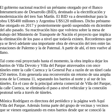
El gobierno nacional reactivó un préstamo otorgado por el Banco
Interamericano de Desarrollo (BID), destinado a la electrificación y
modernización del tren San Martín. El BID va a desembolsar para la
obra U$S400 millones y Argentina U$S120 millones. Dicho préstamo
fue otorgado en 2017 y posteriormente quedó suspendido en diciembre
del año pasado. Su reactivación hizo que volviera sobre la mesa de
trabajo del Ministerio de Transporte de Nación el proyecto que implica
la eliminación de los paso a nivel que todavía existen. Recordemos que
ya se llevó adelante una importante obra de elevación del tren entre las
estaciones de Palermo y la de Paternal. A partir de ahí, el tren vuelve al
llano.
Tal como está proyectado hasta el momento, la obra implica dejar los
barrios de Villa Devoto y Villa del Parque atravesados con once
túneles entre la calle Cuenca y la General Paz a razón de un túnel cada
250 metros. Esto generaría una reconversión sin retorno de una amplia
zona de la Comuna 11, separando los barrios al norte y al sur de los
túneles. En el caso de la principal arteria comercial de Villa del Parque,
la calle Cuenca, se eliminaría el paso a nivel vehicular y la conexión
peatonal sería a través de túneles.
Mónica Rodríguez es directora del periódico y la página web Aquí
Villa del Parque. Además forma parte del grupo de vecinas y vecinos
que se vienen organizando en estos barrios desde que se conoció la