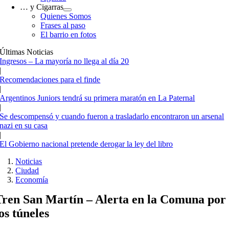
… y Cigarras
Quienes Somos
Frases al paso
El barrio en fotos
Últimas Noticias
Ingresos – La mayoría no llega al día 20
|
Recomendaciones para el finde
|
Argentinos Juniors tendrá su primera maratón en La Paternal
|
Se descompensó y cuando fueron a trasladarlo encontraron un arsenal
nazi en su casa
|
El Gobierno nacional pretende derogar la ley del libro
Noticias
Ciudad
Economía
Tren San Martín – Alerta en la Comuna por
los túneles