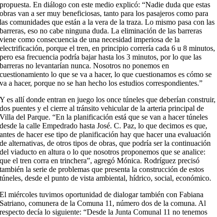
propuesta. En diálogo con este medio explicó: “Nadie duda que estas
obras van a ser muy beneficiosas, tanto para los pasajeros como para
las comunidades que están a la vera de la traza. Lo mismo pasa con las
barreras, eso no cabe ninguna duda. La eliminación de las barreras
viene como consecuencia de una necesidad imperiosa de la
electrificación, porque el tren, en principio correría cada 6 u 8 minutos,
pero esa frecuencia podría bajar hasta los 3 minutos, por lo que las
barreras no levantarían nunca. Nosotros no ponemos en
cuestionamiento lo que se va a hacer, lo que cuestionamos es cómo se
va a hacer, porque no se han hecho los estudios correspondientes.”
Y es allí donde entran en juego los once túneles que deberían construir,
dos puentes y el cierre al tránsito vehicular de la arteria principal de
Villa del Parque. “En la planificación está que se van a hacer túneles
desde la calle Empedrado hasta José. C. Paz, lo que decimos es que,
antes de hacer ese tipo de planificación hay que hacer una evaluación
de alternativas, de otros tipos de obras, que podría ser la continuación
del viaducto en altura o lo que nosotros proponemos que se analice:
que el tren corra en trinchera”, agregó Mónica. Rodríguez precisó
también la serie de problemas que presenta la construcción de estos
túneles, desde el punto de vista ambiental, hídrico, social, económico.
El miércoles tuvimos oportunidad de dialogar también con Fabiana
Satriano, comunera de la Comuna 11, número dos de la comuna. Al
respecto decía lo siguiente: “Desde la Junta Comunal 11 no tenemos