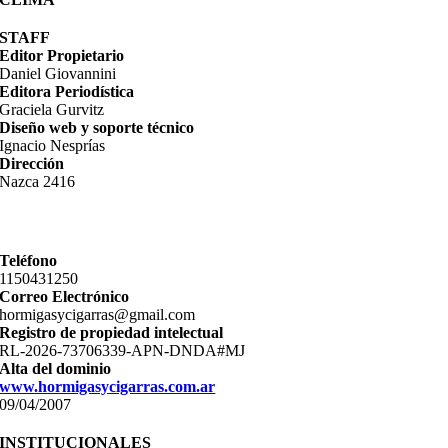
STAFF
Editor Propietario
Daniel Giovannini
Editora Periodística
Graciela Gurvitz
Diseño web y soporte técnico
Ignacio Nesprías
Dirección
Nazca 2416
Teléfono
11­50431250
Correo Electrónico
hormigasycigarras@gmail.com
Registro de propiedad intelectual
RL-2026-73706339-APN-DNDA#MJ
Alta del dominio
www.hormigasycigarras.com.ar
09/04/2007
INSTITUCIONALES