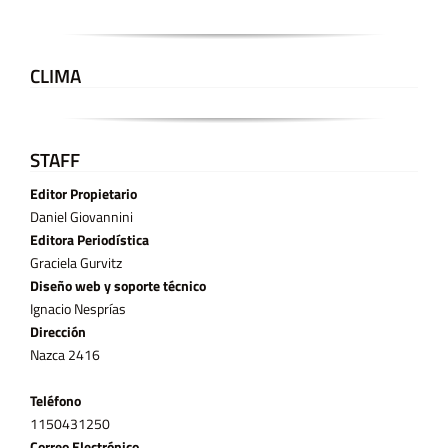
CLIMA
STAFF
Editor Propietario
Daniel Giovannini
Editora Periodística
Graciela Gurvitz
Diseño web y soporte técnico
Ignacio Nesprías
Dirección
Nazca 2416
Teléfono
11­50431250
Correo Electrónico