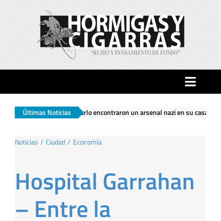
Saltar
al
contenido
Toggle
Naviga
trasladarlo encontraron un arsenal nazi en su casa
Últimas Noticias
|
El Gobierno na
Inicio
Noticias
Ciudad
Economía
Ciudad
Hospital Garrahan
Actualidad
– Entre la
Hormigas…