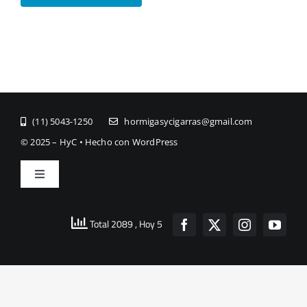
(11) ­5043-1250
hormigasycigarras@gmail.com
© 2025 – HyC • Hecho con WordPress
Toggle
Navigation
Inicio
Total 2089
, Hoy 5
Quienes Somos
Buscar: