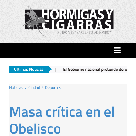
Saltar
al
contenido
Toggle
Naviga
a
|
Últimas Noticias
El Gobierno nacional pretende derogar la ley del libro
|
Vue
Inicio
Noticias
Ciudad
Deportes
Ciudad
Masa crítica en el
Actualidad
Obelisco
Hormigas…