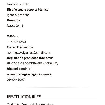
Graciela Gurvitz
Diseño web y soporte técnico
Ignacio Nesprías
Dirección
Nazca 2416
Teléfono
11­50431250
Correo Electrónico
hormigasycigarras@gmail.com
Registro de propiedad intelectual
RL-2026-73706339-APN-DNDA#MJ
Alta del dominio
www.hormigasycigarras.com.ar
09/04/2007
INSTITUCIONALES
Ciudad Autónoma de Buenos Aires