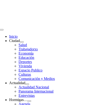
Saltar
al
contenido
Toggle
Navigation
Inicio
Ciudad
Salud
Trabajadorxs
Economía
Educación
Deportes
Vivienda
Espacio Publico
Culturas
Comunicación y Medios
Actualidad
Actualidad Nacional
Panorama Internacional
Entrevistas
Hormigas…
Agenda