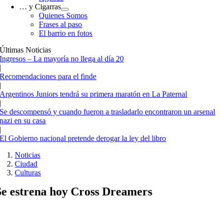
… y Cigarras
Quienes Somos
Frases al paso
El barrio en fotos
Últimas Noticias
Ingresos – La mayoría no llega al día 20
|
Recomendaciones para el finde
|
Argentinos Juniors tendrá su primera maratón en La Paternal
|
Se descompensó y cuando fueron a trasladarlo encontraron un arsenal
nazi en su casa
|
El Gobierno nacional pretende derogar la ley del libro
Noticias
Ciudad
Culturas
Se estrena hoy Cross Dreamers