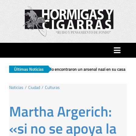
Saltar
al
contenido
Toggle
Naviga
trasladarlo encontraron un arsenal nazi en su casa
Últimas Noticias
|
El Gobierno na
Inicio
Noticias
Ciudad
Culturas
Ciudad
Martha Argerich:
Actualidad
«si no se apoya la
Hormigas…