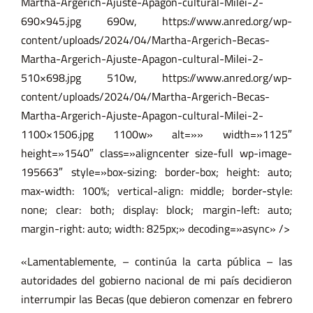
Martha-Argerich-Ajuste-Apagon-cultural-Milei-2-
690×945.jpg
690w,
https://www.anred.org/wp-
content/uploads/2024/04/Martha-Argerich-Becas-
Martha-Argerich-Ajuste-Apagon-cultural-Milei-2-
510×698.jpg
510w,
https://www.anred.org/wp-
content/uploads/2024/04/Martha-Argerich-Becas-
Martha-Argerich-Ajuste-Apagon-cultural-Milei-2-
1100×1506.jpg
1100w» alt=»» width=»1125″
height=»1540″ class=»aligncenter size-full wp-image-
195663″ style=»box-sizing: border-box; height: auto;
max-width: 100%; vertical-align: middle; border-style:
none; clear: both; display: block; margin-left: auto;
margin-right: auto; width: 825px;» decoding=»async» />
«Lamentablemente, – continúa la carta pública – las
autoridades del gobierno nacional de mi país decidieron
interrumpir las Becas (que debieron comenzar en febrero