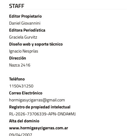
STAFF
Editor Propietario
Daniel Giovannini
Editora Periodística
Graciela Gurvitz
Diseño web y soporte técnico
Ignacio Nesprías
Dirección
Nazca 2416
Teléfono
11­50431250
Correo Electrónico
hormigasycigarras@gmail.com
Registro de propiedad intelectual
RL-2026-73706339-APN-DNDA#MJ
Alta del dominio
www.hormigasycigarras.com.ar
09/04/2007