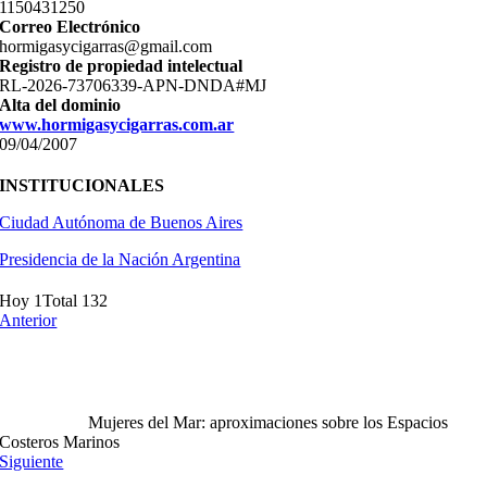
11­50431250
Correo Electrónico
hormigasycigarras@gmail.com
Registro de propiedad intelectual
RL-2026-73706339-APN-DNDA#MJ
Alta del dominio
www.hormigasycigarras.com.ar
09/04/2007
INSTITUCIONALES
Ciudad Autónoma de Buenos Aires
Presidencia de la Nación Argentina
Hoy 1
Total 132
Anterior
Mujeres del Mar: aproximaciones sobre los Espacios
Costeros Marinos
Siguiente