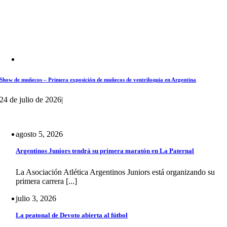
Show de muñecos – Primera exposición de muñecos de ventriloquia en Argentina
24 de julio de 2026
|
agosto 5, 2026
Argentinos Juniors tendrá su primera maratón en La Paternal
La Asociación Atlética Argentinos Juniors está organizando su
primera carrera [...]
julio 3, 2026
La peatonal de Devoto abierta al fútbol