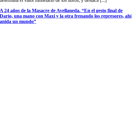
determina el valor monetario de los libros, y destaca [...]
A 24 años de la Masacre de Avellaneda. “En el gesto final de
Darío, una mano con Maxi y la otra frenando los represores, ahí
anida un mundo”