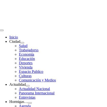
Saltar
al
contenido
Toggle
Navigation
Inicio
Ciudad
Salud
Trabajadorxs
Economía
Educación
Deportes
Vivienda
Espacio Publico
Culturas
Comunicación y Medios
Actualidad
Actualidad Nacional
Panorama Internacional
Entrevistas
Hormigas…
Agenda