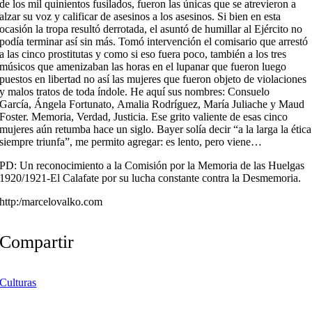
de los mil quinientos fusilados, fueron las únicas que se atrevieron a
alzar su voz y calificar de asesinos a los asesinos. Si bien en esta
ocasión la tropa resultó derrotada, el asuntó de humillar al Ejército no
podía terminar así sin más. Tomó intervención el comisario que arrestó
a las cinco prostitutas y como si eso fuera poco, también a los tres
músicos que amenizaban las horas en el lupanar que fueron luego
puestos en libertad no así las mujeres que fueron objeto de violaciones
y malos tratos de toda índole. He aquí sus nombres: Consuelo
García, Ángela Fortunato, Amalia Rodríguez, María Juliache y Maud
Foster. Memoria, Verdad, Justicia. Ese grito valiente de esas cinco
mujeres aún retumba hace un siglo. Bayer solía decir “a la larga la ética
siempre triunfa”, me permito agregar: es lento, pero viene…
PD: Un reconocimiento a la Comisión por la Memoria de las Huelgas
1920/1921-El Calafate por su lucha constante contra la Desmemoria.
http:/marcelovalko.com
Compartir
Culturas