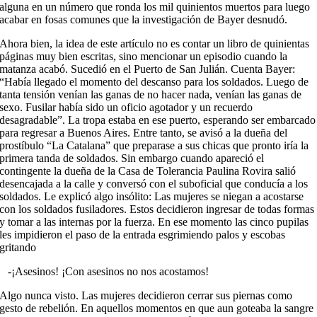
alguna en un número que ronda los mil quinientos muertos para luego
acabar en fosas comunes que la investigación de Bayer desnudó.
Ahora bien, la idea de este artículo no es contar un libro de quinientas
páginas muy bien escritas, sino mencionar un episodio cuando la
matanza acabó. Sucedió en el Puerto de San Julián. Cuenta Bayer:
“Había llegado el momento del descanso para los soldados. Luego de
tanta tensión venían las ganas de no hacer nada, venían las ganas de
sexo. Fusilar había sido un oficio agotador y un recuerdo
desagradable”. La tropa estaba en ese puerto, esperando ser embarcado
para regresar a Buenos Aires. Entre tanto, se avisó a la dueña del
prostíbulo “La Catalana” que preparase a sus chicas que pronto iría la
primera tanda de soldados. Sin embargo cuando apareció el
contingente la dueña de la Casa de Tolerancia Paulina Rovira salió
desencajada a la calle y conversó con el suboficial que conducía a los
soldados. Le explicó algo insólito: Las mujeres se niegan a acostarse
con los soldados fusiladores. Estos decidieron ingresar de todas formas
y tomar a las internas por la fuerza. En ese momento las cinco pupilas
les impidieron el paso de la entrada esgrimiendo palos y escobas
gritando
-¡Asesinos! ¡Con asesinos no nos acostamos!
Algo nunca visto. Las mujeres decidieron cerrar sus piernas como
gesto de rebelión. En aquellos momentos en que aun goteaba la sangre