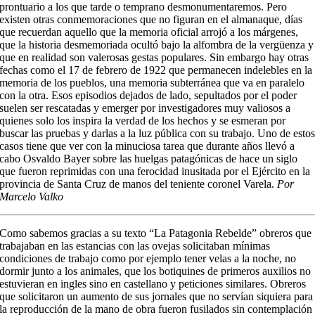
prontuario a los que tarde o temprano desmonumentaremos. Pero
existen otras conmemoraciones que no figuran en el almanaque, días
que recuerdan aquello que la memoria oficial arrojó a los márgenes,
que la historia desmemoriada ocultó bajo la alfombra de la vergüenza y
que en realidad son valerosas gestas populares. Sin embargo hay otras
fechas como el 17 de febrero de 1922 que permanecen indelebles en la
memoria de los pueblos, una memoria subterránea que va en paralelo
con la otra. Esos episodios dejados de lado, sepultados por el poder
suelen ser rescatadas y emerger por investigadores muy valiosos a
quienes solo los inspira la verdad de los hechos y se esmeran por
buscar las pruebas y darlas a la luz pública con su trabajo. Uno de esto
casos tiene que ver con la minuciosa tarea que durante años llevó a
cabo Osvaldo Bayer sobre las huelgas patagónicas de hace un siglo
que fueron reprimidas con una ferocidad inusitada por el Ejército en la
provincia de Santa Cruz de manos del teniente coronel Varela.
Por
Marcelo Valko
Como sabemos gracias a su texto “La Patagonia Rebelde” obreros que
trabajaban en las estancias con las ovejas solicitaban mínimas
condiciones de trabajo como por ejemplo tener velas a la noche, no
dormir junto a los animales, que los botiquines de primeros auxilios no
estuvieran en ingles sino en castellano y peticiones similares. Obreros
que solicitaron un aumento de sus jornales que no servían siquiera para
la reproducción de la mano de obra fueron fusilados sin contemplación