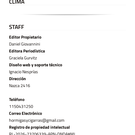
CLIMA
STAFF
Editor Propietario
Daniel Giovannini
Editora Periodística
Graciela Gurvitz
Diseño web y soporte técnico
Ignacio Nesprías
Dirección
Nazca 2416
Teléfono
11­50431250
Correo Electrónico
hormigasycigarras@gmail.com
Registro de propiedad intelectual
RL-2026-73706339-APN-DNDA#MJ