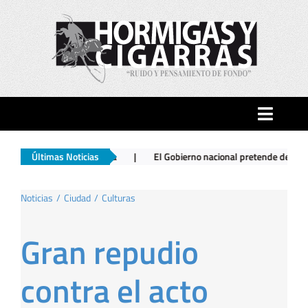
Saltar
al
contenido
Toggle
Naviga
n su casa
Últimas Noticias
|
El Gobierno nacional pretende derogar la ley del libro
Inicio
Noticias
Ciudad
Culturas
Ciudad
Gran repudio
Actualidad
contra el acto
Hormigas…