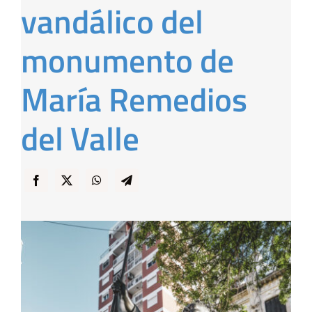
vandálico del
… y Cigarras
monumento de
María Remedios
del Valle