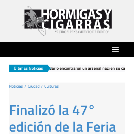
Saltar
al
contenido
Toggle
Naviga
on a trasladarlo encontraron un arsenal nazi en su casa
Últimas Noticias
|
El Gobie
Inicio
Noticias
Ciudad
Culturas
Ciudad
Finalizó la 47°
Actualidad
edición de la Feria
Hormigas…