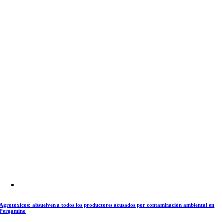
Agrotóxicos: absuelven a todos los productores acusados por contaminación ambiental en
Pergamino