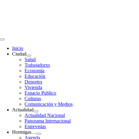
Saltar
al
contenido
Toggle
Navigation
Inicio
Ciudad
Salud
Trabajadorxs
Economía
Educación
Deportes
Vivienda
Espacio Publico
Culturas
Comunicación y Medios
Actualidad
Actualidad Nacional
Panorama Internacional
Entrevistas
Hormigas…
Agenda