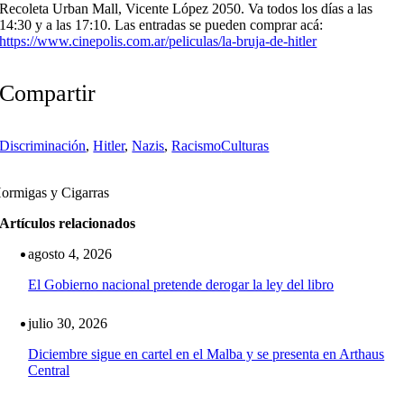
Recoleta Urban Mall, Vicente López 2050. Va todos los días a las
14:30 y a las 17:10. Las entradas se pueden comprar acá:
https://www.cinepolis.com.ar/peliculas/la-bruja-de-hitler
Compartir
Discriminación
,
Hitler
,
Nazis
,
Racismo
Culturas
ormigas y Cigarras
Artículos relacionados
agosto 4, 2026
El Gobierno nacional pretende derogar la ley del libro
julio 30, 2026
Diciembre sigue en cartel en el Malba y se presenta en Arthaus
Central