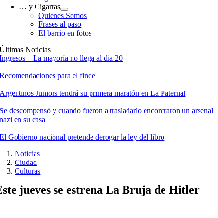
… y Cigarras
Quienes Somos
Frases al paso
El barrio en fotos
Últimas Noticias
Ingresos – La mayoría no llega al día 20
|
Recomendaciones para el finde
|
Argentinos Juniors tendrá su primera maratón en La Paternal
|
Se descompensó y cuando fueron a trasladarlo encontraron un arsenal
nazi en su casa
|
El Gobierno nacional pretende derogar la ley del libro
Noticias
Ciudad
Culturas
Este jueves se estrena La Bruja de Hitler