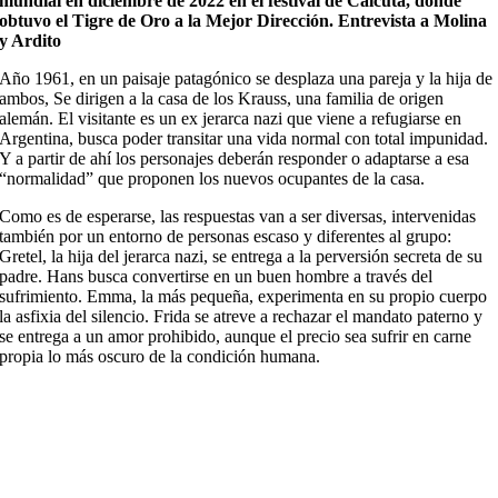
mundial en diciembre de 2022 en el festival de Calcuta, donde
obtuvo el Tigre de Oro a la Mejor Dirección. Entrevista a Molina
y Ardito
Año 1961, en un paisaje patagónico se desplaza una pareja y la hija de
ambos, Se dirigen a la casa de los Krauss, una familia de origen
alemán. El visitante es un ex jerarca nazi que viene a refugiarse en
Argentina, busca poder transitar una vida normal con total impunidad.
Y a partir de ahí los personajes deberán responder o adaptarse a esa
“normalidad” que proponen los nuevos ocupantes de la casa.
Como es de esperarse, las respuestas van a ser diversas, intervenidas
también por un entorno de personas escaso y diferentes al grupo:
Gretel, la hija del jerarca nazi, se entrega a la perversión secreta de su
padre. Hans busca convertirse en un buen hombre a través del
sufrimiento. Emma, la más pequeña, experimenta en su propio cuerpo
la asfixia del silencio. Frida se atreve a rechazar el mandato paterno y
se entrega a un amor prohibido, aunque el precio sea sufrir en carne
propia lo más oscuro de la condición humana.