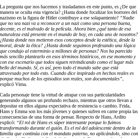
La pregunta que nos hacemos y trasladamos en este punto, es ¿De que
manera se oculta esta vigencia? ¿Hasta donde focalizar los horrores del
nazismo en la figura de Hitler contribuye a ese solapamiento?
“Nadie
que no sea nazi va a reconocer a un nazi como una persona buena,
decente, es el malvado de la película. Ahora bien ¿qué tanto de esa
naturaleza está presente en el mundo de hoy, en cada uno de nosotros
¿Hasta donde nos metieron esos conceptos desde la estética, desde la
moral, desde la ética? ¿Hasta donde seguimos profesando una lógica
que condujo al exterminio a millones de personas? Nos ha parecido
más sencillo plantearlo en esos términos históricos, en ese momento y
con ese escenario que todos siguen reivindicando como el lugar más
bello del mundo. Sí, es así, pero todo el mundo sabe que está
atravesado por todo esto. Cuando dice inspirado en hechos reales es
porque muchos de los episodios son reales, son documentales”
,
explicó Virna.
Cada personaje tiene la virtud de atrapar con sus particularidades
generando algunos un profundo rechazo, mientras que otros llevan a
depositar en ellos alguna expectativa de resistencia o cambio. Frida,
Hans y Emma son los más jóvenes y quienes sufren en carne propia las
consecuencias de una forma de pensar. Respecto de Hans, Ardito
explicó:
“El rol de Hans es súper interesante porque lo fuimos
transformando durante el guión. Es el rol del adolescente dentro de la
familia que continúa con el mandato paterno, no aplicándolo, sino co