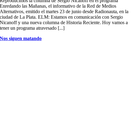
Reproducimos la columna de Sergio Nicanoff en el programa
Enredando las Mañanas, el informativo de la Red de Medios
Alternativos, emitido el martes 23 de junio desde Radionauta, en la
ciudad de La Plata. ELM: Estamos en comunicación con Sergio
Nicanoff y una nueva columna de Historia Reciente. Hoy vamos a
tener un programa atravesado [...]
Nos siguen matando