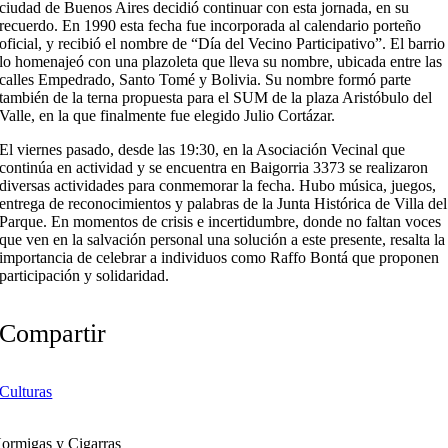
ciudad de Buenos Aires decidió continuar con esta jornada, en su
recuerdo. En 1990 esta fecha fue incorporada al calendario porteño
oficial, y recibió el nombre de “Día del Vecino Participativo”. El barrio
lo homenajeó con una plazoleta que lleva su nombre, ubicada entre las
calles Empedrado, Santo Tomé y Bolivia. Su nombre formó parte
también de la terna propuesta para el SUM de la plaza Aristóbulo del
Valle, en la que finalmente fue elegido Julio Cortázar.
El viernes pasado, desde las 19:30, en la Asociación Vecinal que
continúa en actividad y se encuentra en Baigorria 3373 se realizaron
diversas actividades para conmemorar la fecha. Hubo música, juegos,
entrega de reconocimientos y palabras de la Junta Histórica de Villa del
Parque. En momentos de crisis e incertidumbre, donde no faltan voces
que ven en la salvación personal una solución a este presente, resalta la
importancia de celebrar a individuos como Raffo Bontá que proponen
participación y solidaridad.
Compartir
Culturas
ormigas y Cigarras