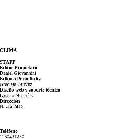
CLIMA
STAFF
Editor Propietario
Daniel Giovannini
Editora Periodística
Graciela Gurvitz
Diseño web y soporte técnico
Ignacio Nesprías
Dirección
Nazca 2416
Teléfono
11­50431250