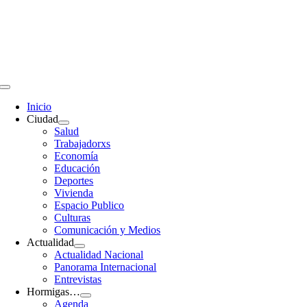
Saltar
al
contenido
Toggle
Navigation
Inicio
Ciudad
Salud
Trabajadorxs
Economía
Educación
Deportes
Vivienda
Espacio Publico
Culturas
Comunicación y Medios
Actualidad
Actualidad Nacional
Panorama Internacional
Entrevistas
Hormigas…
Agenda