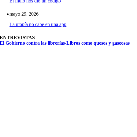
El Indio nos dio un código
mayo 29, 2026
La utopía no cabe en una app
ENTREVISTAS
El Gobierno contra las librerías-Libros como quesos y gaseosas