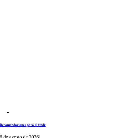
Recomendaciones para el finde
6 de agosto de 2026
|