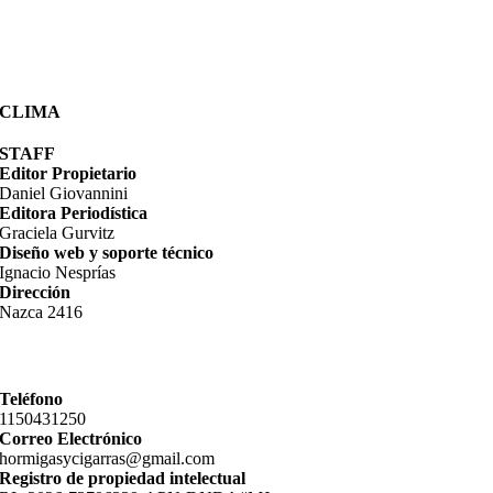
CLIMA
STAFF
Editor Propietario
Daniel Giovannini
Editora Periodística
Graciela Gurvitz
Diseño web y soporte técnico
Ignacio Nesprías
Dirección
Nazca 2416
Teléfono
11­50431250
Correo Electrónico
hormigasycigarras@gmail.com
Registro de propiedad intelectual