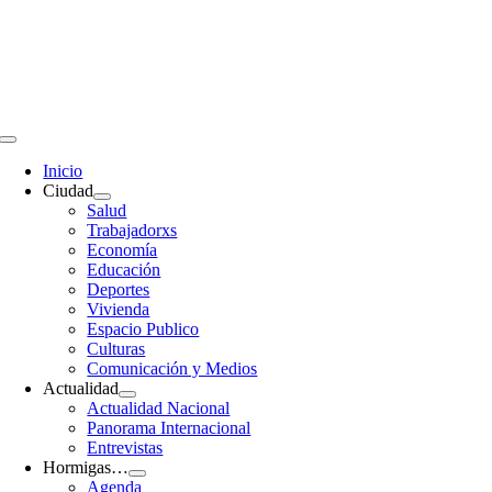
Saltar
al
contenido
Toggle
Navigation
Inicio
Ciudad
Salud
Trabajadorxs
Economía
Educación
Deportes
Vivienda
Espacio Publico
Culturas
Comunicación y Medios
Actualidad
Actualidad Nacional
Panorama Internacional
Entrevistas
Hormigas…
Agenda