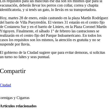
Los requisitos para las mascotas ese día son los mismos que para la
vacunación, deberás llevar los perros con collar, correa y chapita
identificatoria, y si tenés un gato, lo llevás en su transportadora.
Hoy, martes 28 de enero, están castrando en la plaza Martín Rodríguez
del barrio de Villa Pueyrredón. El viernes 31 estarán en el centro fijo
de Costanera Sur y en el barrio de Liniers, en la Plaza Coronel Martín
Yrigoyen. Finalmente, el sábado 1° de febrero las castraciones se
realizarán en el centro fijo del Parque Indoamericano. En todos los
casos los requisitos son los mismos, la atención es gratuita y no se
suspende por lluvia.
El gobierno de la Ciudad sugiere que para evitar demoras, si solicitas
un turno no faltes y seas puntual.
Compartir
Ciudad
ormigas y Cigarras
Artículos relacionados