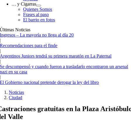
… y Cigarras
Quienes Somos
Frases al paso
El barrio en fotos
Últimas Noticias
Ingresos – La mayoría no llega al día 20
|
Recomendaciones para el finde
|
Argentinos Juniors tendrá su primera maratón en La Paternal
|
Se descompensó y cuando fueron a trasladarlo encontraron un arsenal
nazi en su casa
|
El Gobierno nacional pretende derogar la ley del libro
Noticias
Ciudad
Castraciones gratuitas en la Plaza Aristóbul
del Valle