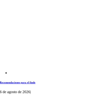
Recomendaciones para el finde
6 de agosto de 2026
|