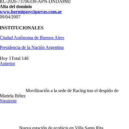
RL-2026-73706339-APN-DNDA#MJ
Alta del dominio
www.hormigasycigarras.com.ar
09/04/2007
INSTITUCIONALES
Ciudad Autónoma de Buenos Aires
Presidencia de la Nación Argentina
Hoy 1
Total 146
Anterior
Movilización a la sede de Racing tras el despido de
Mariela Brítez
Siguiente
Nueva estación de ecobicis en Villa Santa Rita